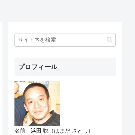
プロフィール
名前：浜田 聡（はまだ さとし）