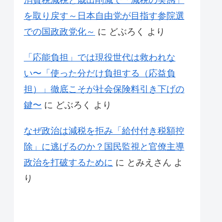
消費税減税と歳出削減で「減税の実感」
を取り戻す～日本自由党が目指す参院選
での国政政党化～
に
どぶろく
より
「応能負担」では現役世代は救われな
い〜「使った分だけ負担する（応益負
担）」徹底こそが社会保険料引き下げの
鍵〜
に
どぶろく
より
なぜ政治は減税を拒み「給付付き税額控
除」に逃げるのか？国民監視と官僚主導
政治を打破するために
に
とみえさん
よ
り