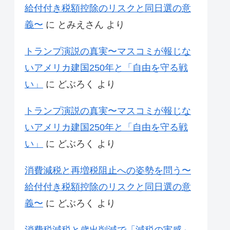
給付付き税額控除のリスクと同日選の意
義〜
に
とみえさん
より
トランプ演説の真実〜マスコミが報じな
いアメリカ建国250年と「自由を守る戦
い」
に
どぶろく
より
トランプ演説の真実〜マスコミが報じな
いアメリカ建国250年と「自由を守る戦
い」
に
どぶろく
より
消費減税と再増税阻止への姿勢を問う〜
給付付き税額控除のリスクと同日選の意
義〜
に
どぶろく
より