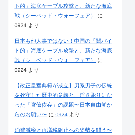
ト的」海底ケーブル攻撃と、新たな海底
戦（シーベッド・ウォーフェア）
に
0924
より
日本も他人事ではない！中国の「闇バイ
ト的」海底ケーブル攻撃と、新たな海底
戦（シーベッド・ウォーフェア）
に
0924
より
【改正皇室典範が成立】男系男子の伝統
を死守した歴史的意義と、浮き彫りにな
った「官僚依存」の課題〜日本自由党か
らのお願い〜
に
0924
より
消費減税と再増税阻止への姿勢を問う〜