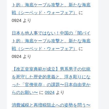
ト的」海底ケーブル攻撃と、新たな海底
戦（シーベッド・ウォーフェア）
に
0924
より
日本も他人事ではない！中国の「闇バイ
ト的」海底ケーブル攻撃と、新たな海底
戦（シーベッド・ウォーフェア）
に
0924
より
【改正皇室典範が成立】男系男子の伝統
を死守した歴史的意義と、浮き彫りにな
った「官僚依存」の課題〜日本自由党か
らのお願い〜
に
0924
より
消費減税と再増税阻止への姿勢を問う〜