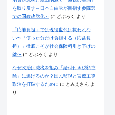
消費税減税と歳出削減で「減税の実感」
を取り戻す～日本自由党が目指す参院選
での国政政党化～
に
どぶろく
より
「応能負担」では現役世代は救われな
い〜「使った分だけ負担する（応益負
担）」徹底こそが社会保険料引き下げの
鍵〜
に
どぶろく
より
なぜ政治は減税を拒み「給付付き税額控
除」に逃げるのか？国民監視と官僚主導
政治を打破するために
に
とみえさん
よ
り