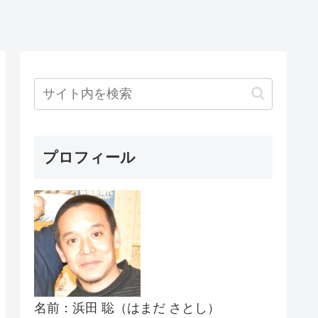
プロフィール
名前：浜田 聡（はまだ さとし）