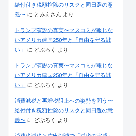
給付付き税額控除のリスクと同日選の意
義〜
に
とみえさん
より
トランプ演説の真実〜マスコミが報じな
いアメリカ建国250年と「自由を守る戦
い」
に
どぶろく
より
トランプ演説の真実〜マスコミが報じな
いアメリカ建国250年と「自由を守る戦
い」
に
どぶろく
より
消費減税と再増税阻止への姿勢を問う〜
給付付き税額控除のリスクと同日選の意
義〜
に
どぶろく
より