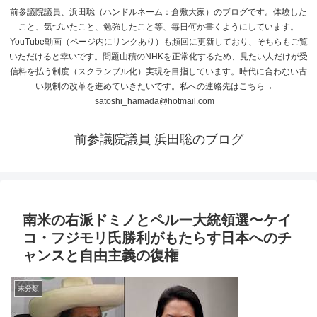
前参議院議員、浜田聡（ハンドルネーム：倉敷大家）のブログです。体験した
こと、気づいたこと、勉強したこと等、毎日何か書くようにしています。
YouTube動画（ページ内にリンクあり）も頻回に更新しており、そちらもご覧
いただけると幸いです。問題山積のNHKを正常化するため、見たい人だけが受
信料を払う制度（スクランブル化）実現を目指しています。時代に合わない古
い規制の改革を進めていきたいです。私への連絡先はこちら→
satoshi_hamada@hotmail.com
前参議院議員 浜田聡のブログ
南米の右派ドミノとペルー大統領選〜ケイ
コ・フジモリ氏勝利がもたらす日本へのチ
ャンスと自由主義の復権
未分類