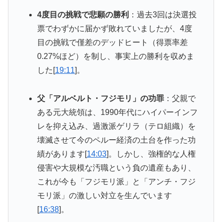
4度目の挑戦で悲願の勝利
：過去3回は決選投
票でわずかに届かず敗れていましたが、4度
目の挑戦で僅差のデッドヒート（得票率差
0.27%ほど）を制し、事実上の勝利を収めま
した[
19:11
]。
父「アルベルト・フジモリ」の功罪
：父親で
ある元大統領は、1990年代にハイパーインフ
レを抑え込み、過激派ゲリラ（テロ組織）を
壊滅させて今のペルー経済の土台を作った功
績があります[
14:03
]。しかし、強権的な人権
侵害や大規模な汚職という負の遺産もあり、
これが今も「フジモリ派」と「アンチ・フジ
モリ派」の激しい対立を生んでいます
[
16:38
]。