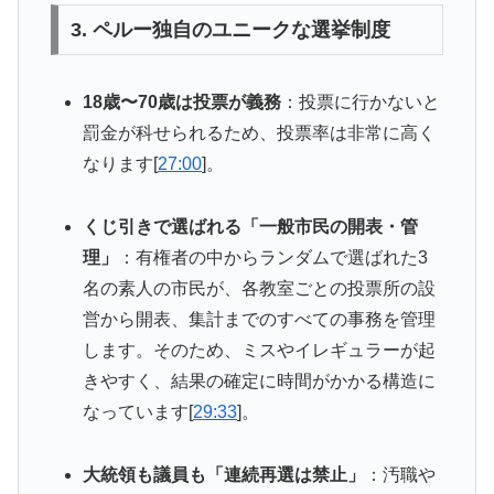
3. ペルー独自のユニークな選挙制度
18歳〜70歳は投票が義務
：投票に行かないと
罰金が科せられるため、投票率は非常に高く
なります[
27:00
]。
くじ引きで選ばれる「一般市民の開表・管
理」
：有権者の中からランダムで選ばれた3
名の素人の市民が、各教室ごとの投票所の設
営から開表、集計までのすべての事務を管理
します。そのため、ミスやイレギュラーが起
きやすく、結果の確定に時間がかかる構造に
なっています[
29:33
]。
大統領も議員も「連続再選は禁止」
：汚職や