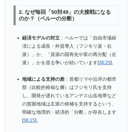
2. なぜ毎回「50対49」の大接戦になる
のか？（ペルーの分断）
経済モデルの対立
：ペルーでは「自由市場経
済による成長・外資導入（フジモリ派・右
派）」か、「資源の国有化や富の再分配（左
派）」かを巡る争いが続いています[
38:25
]。
地域による支持の差
：首都リマや沿岸の都市
部（比較的裕福な層）はフジモリ氏を支持
し、開発が遅れているアンデス山岳地帯など
の貧困地域は左派の候補を支持するという、
明確な地理的・経済的「分断」が存在します
[
36:15
]。