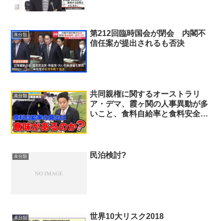
第212回臨時国会が閉会 内閣不
未分類
信任案が提出されるも否決
共同親権に関するオーストラリ
未分類
ア・デマ、霞ヶ関の人事異動が多
いこと、食料自給率と食料安全保
障、等について質問しました 令
和6年4月8日 参議院行政監視委
員会
民泊検討?
未分類
世界10大リスク2018
未分類