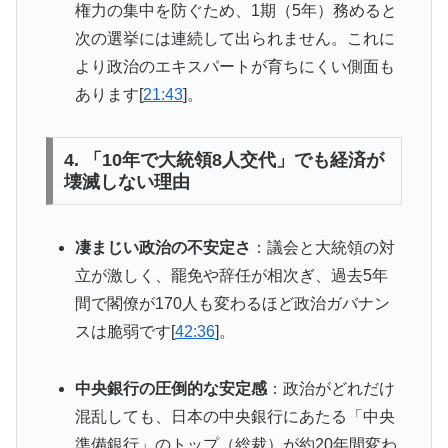
権力の集中を防ぐため、1期（5年）務めると
次の選挙には連続して出られません。これに
より政治のエキスパートが育ちにくい側面も
あります[
21:43
]。
4. 「10年で大統領8人交代」でも経済が
壊滅しない理由
凄まじい政治の不安定さ
：議会と大統領の対
立が激しく、罷免や辞任が相次ぎ、過去5年
間で閣僚が170人も変わるほど政治ガバナン
スは脆弱です[
42:36
]。
中央銀行の圧倒的な安定感
：政治がどれだけ
混乱しても、日本の中央銀行にあたる「中央
準備銀行」のトップ（総裁）が約20年間変わ