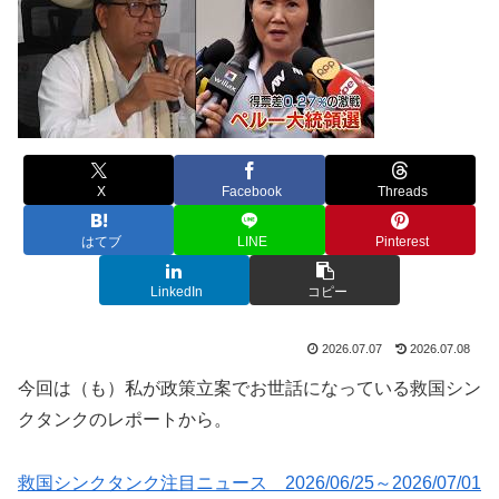
X
Facebook
Threads
はてブ
LINE
Pinterest
LinkedIn
コピー
2026.07.07
2026.07.08
今回は（も）私が政策立案でお世話になっている救国シン
クタンクのレポートから。
救国シンクタンク注目ニュース 2026/06/25～2026/07/01