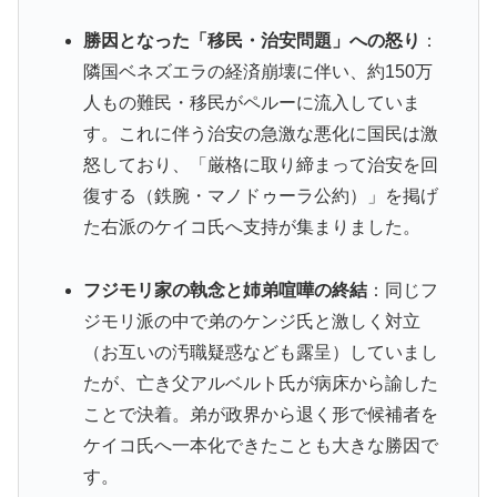
勝因となった「移民・治安問題」への怒り
：
隣国ベネズエラの経済崩壊に伴い、約150万
人もの難民・移民がペルーに流入していま
す。これに伴う治安の急激な悪化に国民は激
怒しており、「厳格に取り締まって治安を回
復する（鉄腕・マノドゥーラ公約）」を掲げ
た右派のケイコ氏へ支持が集まりました。
フジモリ家の執念と姉弟喧嘩の終結
：同じフ
ジモリ派の中で弟のケンジ氏と激しく対立
（お互いの汚職疑惑なども露呈）していまし
たが、亡き父アルベルト氏が病床から諭した
ことで決着。弟が政界から退く形で候補者を
ケイコ氏へ一本化できたことも大きな勝因で
す。