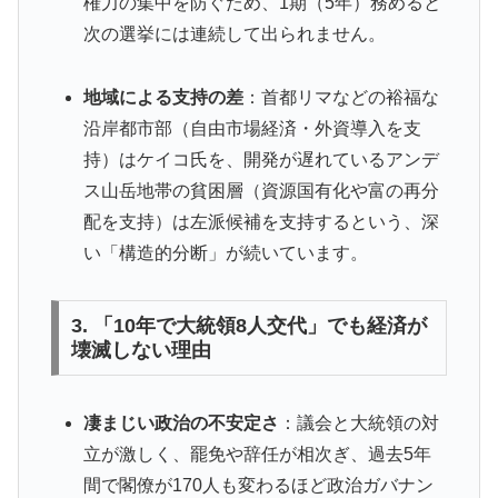
権力の集中を防ぐため、1期（5年）務めると
次の選挙には連続して出られません。
地域による支持の差
：首都リマなどの裕福な
沿岸都市部（自由市場経済・外資導入を支
持）はケイコ氏を、開発が遅れているアンデ
ス山岳地帯の貧困層（資源国有化や富の再分
配を支持）は左派候補を支持するという、深
い「構造的分断」が続いています。
3. 「10年で大統領8人交代」でも経済が
壊滅しない理由
凄まじい政治の不安定さ
：議会と大統領の対
立が激しく、罷免や辞任が相次ぎ、過去5年
間で閣僚が170人も変わるほど政治ガバナン