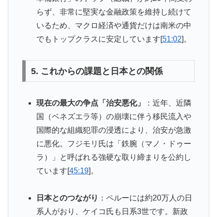
らず、非常に堅実な金融政策を維持し続けて
いるため、マクロ経済や通貨だけは南米の中
でもトップクラスに安定しています[
51:02
]。
5. これからの課題と日本との関係
現在の最大の争点「治安悪化」
：近年、近隣
国（ベネズエラ等）の崩壊に伴う移民流入や
国際的な組織犯罪の浸透により、治安が急激
に悪化。フジモリ氏は「鉄腕（マノ・ドゥー
ラ）」と呼ばれる強硬な取り締まりを公約し
ています[
45:19
]。
日本とのつながり
：ペルーには約20万人の日
系人がおり、ケイコ氏も日系3世です。新政