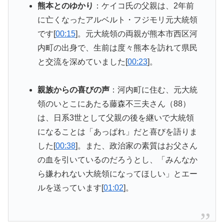
熊本とのゆかり
：ケイコ氏の父親は、2年前
に亡くなったアルベルト・フジモリ元大統領
です[
00:15
]。元大統領の両親が熊本市西区河
内町の出身で、生前は度々熊本を訪れて県民
と交流を深めていました[
00:23
]。
親族からの喜びの声
：河内町に住む、元大統
領のいとこにあたる藤森不三夫さん（88）
は、日系3世として父親の後を継いで大統領
になることは「あっぱれ」だと喜びを語りま
した[
00:38
]。また、政治家の素質はお父さん
の血を引いているのだろうとし、「みんなか
ら嫌われない大統領になってほしい」とエー
ルを送っています[
01:02
]。