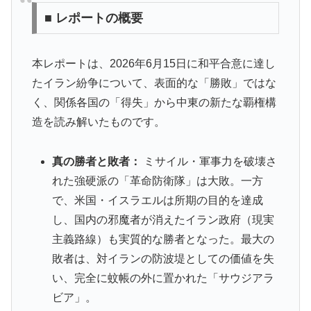
■ レポートの概要
本レポートは、2026年6月15日に和平合意に達し
たイラン紛争について、表面的な「勝敗」ではな
く、関係各国の「得失」から中東の新たな覇権構
造を読み解いたものです。
真の勝者と敗者：
ミサイル・軍事力を破壊さ
れた強硬派の「革命防衛隊」は大敗。一方
で、米国・イスラエルは所期の目的を達成
し、国内の邪魔者が消えたイラン政府（現実
主義路線）も実質的な勝者となった。最大の
敗者は、対イランの防波堤としての価値を失
い、完全に蚊帳の外に置かれた「サウジアラ
ビア」。