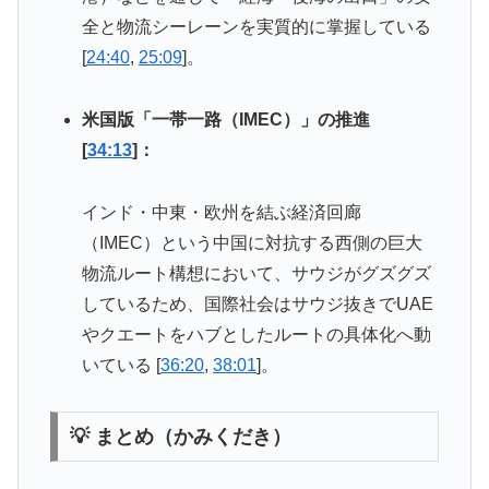
全と物流シーレーンを実質的に掌握している
[
24:40
,
25:09
]。
米国版「一帯一路（IMEC）」の推進
[
34:13
]：
インド・中東・欧州を結ぶ経済回廊
（IMEC）という中国に対抗する西側の巨大
物流ルート構想において、サウジがグズグズ
しているため、国際社会はサウジ抜きでUAE
やクエートをハブとしたルートの具体化へ動
いている [
36:20
,
38:01
]。
💡 まとめ（かみくだき）