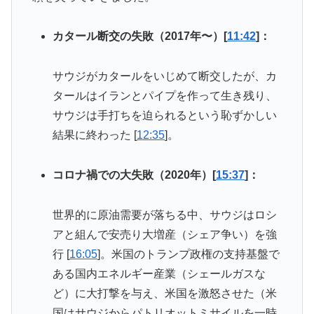
カタール断交の失敗（2017年〜）[
11:42
]：
サウジがカタールをいじめて断交したが、カ
タールはイランとパイプを作って生き残り、
サウジは手打ちを迫られるという恥ずかしい
結果に終わった [
12:35
]。
コロナ禍での大失敗（2020年）[
15:37
]：
世界的に原油需要が落ちる中、サウジはロシ
アと組んで安売り大増産（シェア争い）を強
行 [
16:05
]。米国のトランプ政権の支持基盤で
ある国内エネルギー産業（シェールガスな
ど）に大打撃を与え、米国を激怒させた（米
国はサウジからパトリオットミサイルを一時