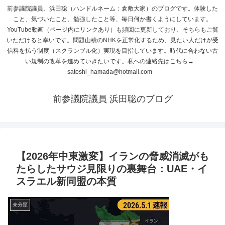
前参議院議員、浜田聡（ハンドルネーム：倉敷大家）のブログです。体験した
こと、気づいたこと、勉強したこと等、毎日何か書くようにしています。
YouTube動画（ページ内にリンクあり）も頻回に更新しており、そちらもご覧
いただけると幸いです。問題山積のNHKを正常化するため、見たい人だけが受
信料を払う制度（スクランブル化）実現を目指しています。時代に合わない古
い規制の改革を進めていきたいです。私への連絡先はこちら→
satoshi_hamada@hotmail.com
前参議院議員 浜田聡のブログ
【2026年中東激変】イランの脅威消滅がも
たらしたサウジ見限りの裏舞台：UAE・イ
スラエル新同盟の本質
未分類