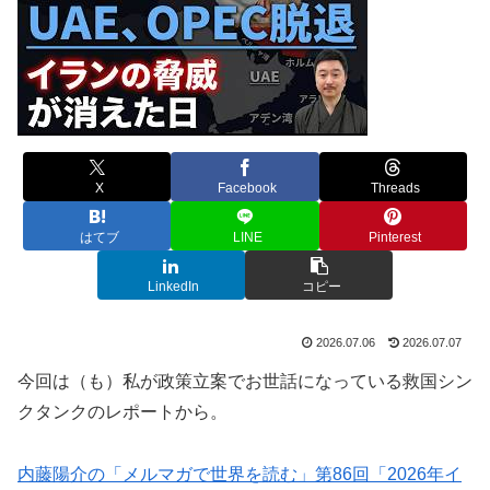
X
Facebook
Threads
はてブ
LINE
Pinterest
LinkedIn
コピー
2026.07.06
2026.07.07
今回は（も）私が政策立案でお世話になっている救国シン
クタンクのレポートから。
内藤陽介の「メルマガで世界を読む」第86回「2026年イ