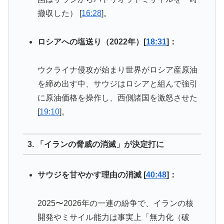
撤収した） [
16:28
]。
ロシアへの塩送り（2022年）[
18:31
]：
ウクライナ侵攻が始まり世界がロシア産原油
を締め出す中、サウジはロシアと組んで強引
に原油価格を操作し、西側諸国を激怒させた
[
19:10
]。
3. 「イランの脅威の消滅」が決定打に
サウジを甘やかす理由の消滅 [
40:48
]：
2025〜2026年の一連の紛争で、イランの核
開発やミサイル能力は事実上「無力化（破