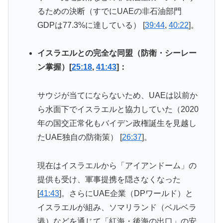
るための決断（すでにUAEの非石油部門
GDPは77.3%に達している） [
39:44
,
40:22
]。
イスラエルとの完全な同盟（防衛・シーレー
ン掌握）[
25:18
,
41:43
]：
サウジが当てにならないため、UAEは以前か
ら水面下でイスラエルと協力していた（2020
年の国交正常化もバイデン政権誕生を見越し
たUAE独自の防衛策） [
26:37
]。
現在はイスラエルから「アイアンドーム」の
提供も受け、軍事提携を隠さなくなった
[
41:43
]。さらにUAE企業（DPワールド）と
イスラエルが組み、ソマリランド（ベルベラ
港）などを通じて「紅海・後海の出口」の安