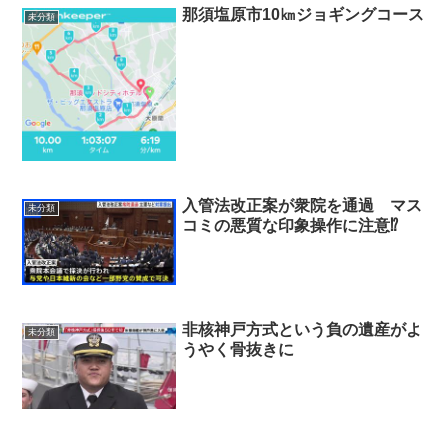
那須塩原市10㎞ジョギングコース
未分類
入管法改正案が衆院を通過 マス
未分類
コミの悪質な印象操作に注意⁉
非核神戸方式という負の遺産がよ
未分類
うやく骨抜きに