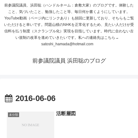
前参議院議員、浜田聡（ハンドルネーム：倉敷大家）のブログです。体験した
こと、気づいたこと、勉強したこと等、毎日何か書くようにしています。
YouTube動画（ページ内にリンクあり）も頻回に更新しており、そちらもご覧
いただけると幸いです。問題山積のNHKを正常化するため、見たい人だけが受
信料を払う制度（スクランブル化）実現を目指しています。時代に合わない古
い規制の改革を進めていきたいです。私への連絡先はこちら→
satoshi_hamada@hotmail.com
前参議院議員 浜田聡のブログ
2016-06-06
活断層図
未分類