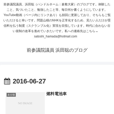
前参議院議員、浜田聡（ハンドルネーム：倉敷大家）のブログです。体験した
こと、気づいたこと、勉強したこと等、毎日何か書くようにしています。
YouTube動画（ページ内にリンクあり）も頻回に更新しており、そちらもご覧
いただけると幸いです。問題山積のNHKを正常化するため、見たい人だけが受
信料を払う制度（スクランブル化）実現を目指しています。時代に合わない古
い規制の改革を進めていきたいです。私への連絡先はこちら→
satoshi_hamada@hotmail.com
前参議院議員 浜田聡のブログ
2016-06-27
燃料電池車
未分類