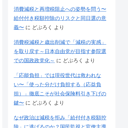
消費減税と再増税阻止への姿勢を問う〜
給付付き税額控除のリスクと同日選の意
義〜
に
どぶろく
より
消費税減税と歳出削減で「減税の実感」
を取り戻す～日本自由党が目指す参院選
での国政政党化～
に
どぶろく
より
「応能負担」では現役世代は救われな
い〜「使った分だけ負担する（応益負
担）」徹底こそが社会保険料引き下げの
鍵〜
に
どぶろく
より
なぜ政治は減税を拒み「給付付き税額控
除」に逃げるのか？国民監視と官僚主導