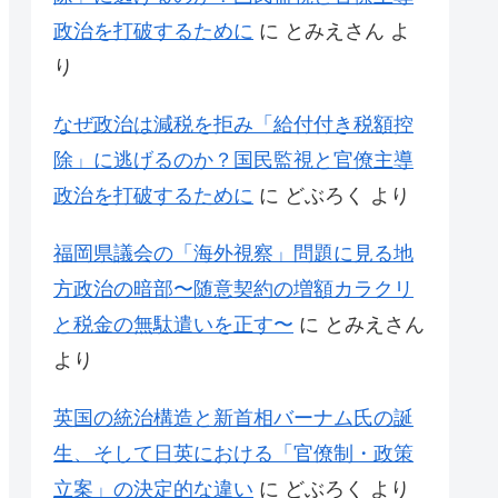
政治を打破するために
に
とみえさん
よ
り
なぜ政治は減税を拒み「給付付き税額控
除」に逃げるのか？国民監視と官僚主導
政治を打破するために
に
どぶろく
より
福岡県議会の「海外視察」問題に見る地
方政治の暗部〜随意契約の増額カラクリ
と税金の無駄遣いを正す〜
に
とみえさん
より
英国の統治構造と新首相バーナム氏の誕
生、そして日英における「官僚制・政策
立案」の決定的な違い
に
どぶろく
より