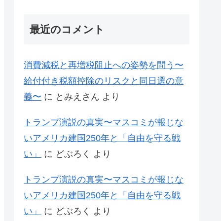
最近のコメント
消費減税と再増税阻止への姿勢を問う〜
給付付き税額控除のリスクと同日選の意
義〜
に
とみえさん
より
トランプ演説の真実〜マスコミが報じな
いアメリカ建国250年と「自由を守る戦
い」
に
どぶろく
より
トランプ演説の真実〜マスコミが報じな
いアメリカ建国250年と「自由を守る戦
い」
に
どぶろく
より