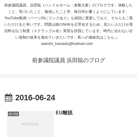
前参議院議員、浜田聡（ハンドルネーム：倉敷大家）のブログです。体験した
こと、気づいたこと、勉強したこと等、毎日何か書くようにしています。
YouTube動画（ページ内にリンクあり）も頻回に更新しており、そちらもご覧
いただけると幸いです。問題山積のNHKを正常化するため、見たい人だけが受
信料を払う制度（スクランブル化）実現を目指しています。時代に合わない古
い規制の改革を進めていきたいです。私への連絡先はこちら→
satoshi_hamada@hotmail.com
前参議院議員 浜田聡のブログ
2016-06-24
EU離脱
未分類