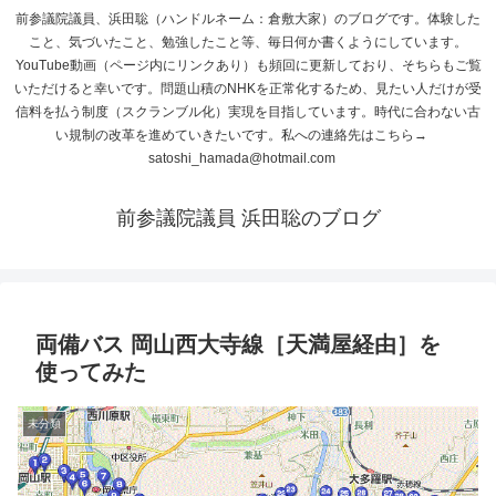
前参議院議員、浜田聡（ハンドルネーム：倉敷大家）のブログです。体験した
こと、気づいたこと、勉強したこと等、毎日何か書くようにしています。
YouTube動画（ページ内にリンクあり）も頻回に更新しており、そちらもご覧
いただけると幸いです。問題山積のNHKを正常化するため、見たい人だけが受
信料を払う制度（スクランブル化）実現を目指しています。時代に合わない古
い規制の改革を進めていきたいです。私への連絡先はこちら→
satoshi_hamada@hotmail.com
前参議院議員 浜田聡のブログ
両備バス 岡山西大寺線［天満屋経由］を
使ってみた
未分類