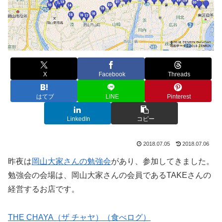
X
Facebook
Threads
はてブ
LINE
Pinterest
LinkedIn
コピー
2018.07.05
2018.07.06
昨夜は
岡山大家さんの勉強会
があり、参加してきました。
勉強会の会場は、岡山大家さんの会員であるTAKEさんの
経営するお店です。
THE CHAYA（ザ チャヤ）（食べログ）