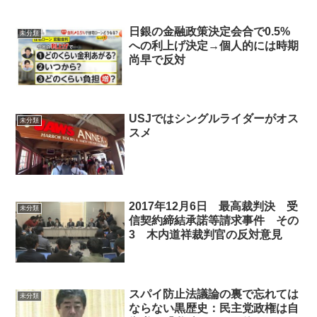
日銀の金融政策決定会合で0.5%
未分類
への利上げ決定→個人的には時期
尚早で反対
USJではシングルライダーがオス
未分類
スメ
2017年12月6日 最高裁判決 受
未分類
信契約締結承諾等請求事件 その
3 木内道祥裁判官の反対意見
スパイ防止法議論の裏で忘れては
未分類
ならない黒歴史：民主党政権は自