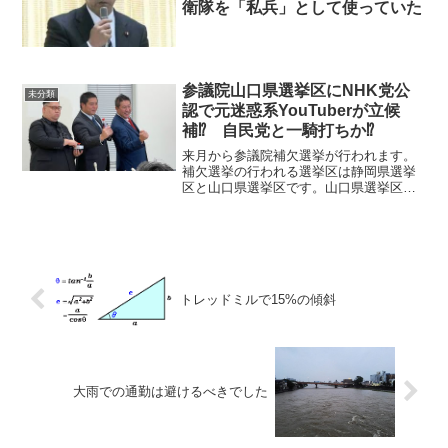
衛隊を「私兵」として使っていた
参議院山口県選挙区にNHK党公
未分類
認で元迷惑系YouTuberが立候
補⁉ 自民党と一騎打ちか⁉
来月から参議院補欠選挙が行われます。
補欠選挙の行われる選挙区は静岡県選挙
区と山口県選挙区です。山口県選挙区の
方では、NHK党が候補者を擁立すること
となりました。候補者は、元迷惑系
YouTuberのへずまりゅう氏です。トレン
ドになっちょるけど...
トレッドミルで15%の傾斜
大雨での通勤は避けるべきでした