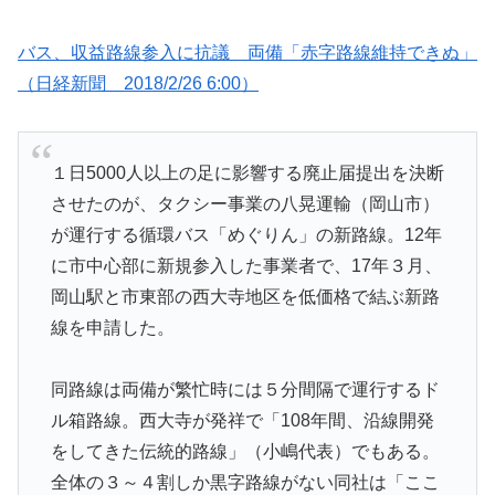
バス、収益路線参入に抗議 両備「赤字路線維持できぬ」
（日経新聞 2018/2/26 6:00）
１日5000人以上の足に影響する廃止届提出を決断
させたのが、タクシー事業の八晃運輸（岡山市）
が運行する循環バス「めぐりん」の新路線。12年
に市中心部に新規参入した事業者で、17年３月、
岡山駅と市東部の西大寺地区を低価格で結ぶ新路
線を申請した。
同路線は両備が繁忙時には５分間隔で運行するド
ル箱路線。西大寺が発祥で「108年間、沿線開発
をしてきた伝統的路線」（小嶋代表）でもある。
全体の３～４割しか黒字路線がない同社は「ここ