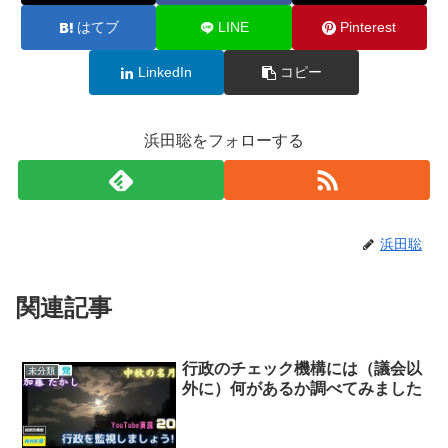
はてブ
LINE
Pinterest
LinkedIn
コピー
浜田聡をフォローする
浜田聡
関連記事
行政のチェック機構には（議会以
未分類
外に）何があるか調べてみました