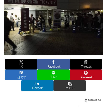
X
Facebook
Threads
はてブ
LINE
Pinterest
LinkedIn
コピー
2018.09.16