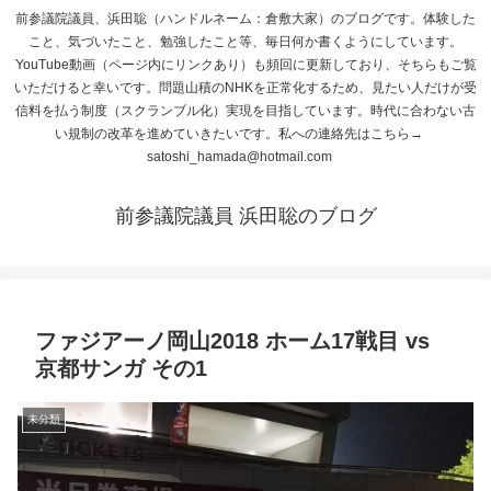
前参議院議員、浜田聡（ハンドルネーム：倉敷大家）のブログです。体験した
こと、気づいたこと、勉強したこと等、毎日何か書くようにしています。
YouTube動画（ページ内にリンクあり）も頻回に更新しており、そちらもご覧
いただけると幸いです。問題山積のNHKを正常化するため、見たい人だけが受
信料を払う制度（スクランブル化）実現を目指しています。時代に合わない古
い規制の改革を進めていきたいです。私への連絡先はこちら→
satoshi_hamada@hotmail.com
前参議院議員 浜田聡のブログ
ファジアーノ岡山2018 ホーム17戦目 vs
京都サンガ その1
未分類