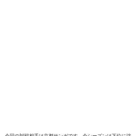
今回の対戦相手は京都サンガです。今シーズンは下位に沈