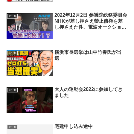
2022年12月2日 参議院総務委員会
未分類
NHKが差し押さえ禁止債権を差
し押さえた件、電波オークショ
ン、等について
横浜市長選挙は山中竹春氏が当
未分類
選
大人の運動会2022に参加してき
未分類
ました
宅建申し込み途中
未分類