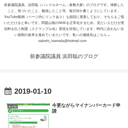
前参議院議員、浜田聡（ハンドルネーム：倉敷大家）のブログです。体験した
こと、気づいたこと、勉強したこと等、毎日何か書くようにしています。
YouTube動画（ページ内にリンクあり）も頻回に更新しており、そちらもご覧
いただけると幸いです。問題山積のNHKを正常化するため、見たい人だけが受
信料を払う制度（スクランブル化）実現を目指しています。時代に合わない古
い規制の改革を進めていきたいです。私への連絡先はこちら→
satoshi_hamada@hotmail.com
前参議院議員 浜田聡のブログ
2019-01-10
今更ながらマイナンバーカード申
未分類
請