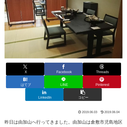
X
Facebook
Threads
はてブ
LINE
Pinterest
LinkedIn
コピー
2019.06.03
2019.06.04
昨日は由加山へ行ってきました。由加山は倉敷市児島地区