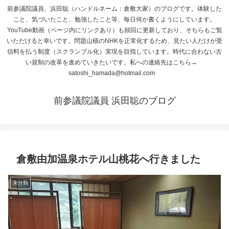
前参議院議員、浜田聡（ハンドルネーム：倉敷大家）のブログです。体験した
こと、気づいたこと、勉強したこと等、毎日何か書くようにしています。
YouTube動画（ページ内にリンクあり）も頻回に更新しており、そちらもご覧
いただけると幸いです。問題山積のNHKを正常化するため、見たい人だけが受
信料を払う制度（スクランブル化）実現を目指しています。時代に合わない古
い規制の改革を進めていきたいです。私への連絡先はこちら→
satoshi_hamada@hotmail.com
前参議院議員 浜田聡のブログ
倉敷由加温泉ホテル山桃花へ行きました
未分類