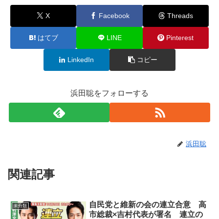
X
Facebook
Threads
はてブ
LINE
Pinterest
LinkedIn
コピー
浜田聡をフォローする
浜田聡
関連記事
自民党と維新の会の連立合意 高
未分類
市総裁×吉村代表が署名 連立の