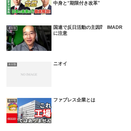
中身と“期限付き改革”
国連で反日活動の主因⁉ IMADR
未分類
に注意
ニオイ
未分類
ファブレス企業とは
未分類