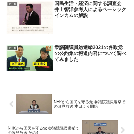
国民生活・経済に関する調査会
未分類
井上智洋参考人によるベーシック
インカムの解説
衆議院議員総選挙2021の各政党
未分類
の公約集の報道内容について調べ
てみました
NHKから国民を守る党 参議院議員選挙で
の政見放送 本日より開始
NHKから国民を守る党 参議院議員選挙で
の政見放送 その4