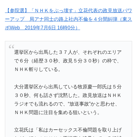
【参院選】「ＮＨＫをぶっ壊す」立花代表の政見放送パワ
ーアップ 局アナ同士の路上社内不倫を４分間糾弾（東ス
ポWeb 2019年7月6日 16時0分）
選挙区から出馬した３７人が、それぞれのエリア
で６分（経歴３０秒、政見５分３０秒）の枠で、
ＮＨＫ斬りしている。
大分選挙区から出馬している牧原慶一郎氏は５分
３０秒、何も話さず沈黙した。政見放送はＮＨＫ
ラジオでも流れるので、“放送事故”かと思わせ、
ＮＨＫ問題に注目を集める狙いという。
立花氏は「私はカーセックス不倫問題を取り上げ