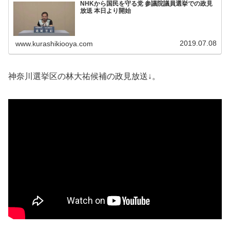
NHKから国民を守る党 参議院議員選挙での政見
放送 本日より開始
2019.07.08
www.kurashikiooya.com
神奈川選挙区の林大祐候補の政見放送↓。