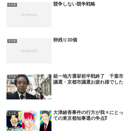
競争しない競争戦略
未分類
卵残り30個
未分類
統一地方選挙前半戦終了 千葉市
未分類
議選・京都市議選お疲れ様でした
大津綾香事件の行方が我々にとっ
未分類
ての東京都知事選の争点⁉