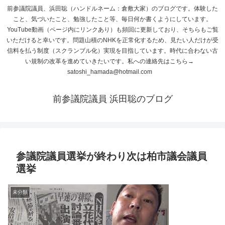
前参議院議員、浜田聡（ハンドルネーム：倉敷大家）のブログです。体験した
こと、気づいたこと、勉強したこと等、毎日何か書くようにしています。
YouTube動画（ページ内にリンクあり）も頻回に更新しており、そちらもご覧
いただけると幸いです。問題山積のNHKを正常化するため、見たい人だけが受
信料を払う制度（スクランブル化）実現を目指しています。時代に合わない古
い規制の改革を進めていきたいです。私への連絡先はこちら→
satoshi_hamada@hotmail.com
前参議院議員 浜田聡のブログ
参議院議員選挙が終わり次は柏市議会議員
選挙
未分類