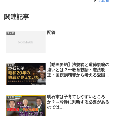
浜田聡
関連記事
配管
未分類
【動画要約】法規範と道徳規範の
未分類
違いとは？〜教育勅語・憲法改
正・国旗損壊罪から考える愛国心
のあり方〜
明石市は子育てしやすいところ
未分類
か？→冷静に判断する必要がある
のでは…