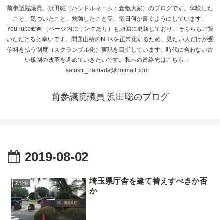
前参議院議員、浜田聡（ハンドルネーム：倉敷大家）のブログです。体験した
こと、気づいたこと、勉強したこと等、毎日何か書くようにしています。
YouTube動画（ページ内にリンクあり）も頻回に更新しており、そちらもご覧
いただけると幸いです。問題山積のNHKを正常化するため、見たい人だけが受
信料を払う制度（スクランブル化）実現を目指しています。時代に合わない古
い規制の改革を進めていきたいです。私への連絡先はこちら→
satoshi_hamada@hotmail.com
前参議院議員 浜田聡のブログ
2019-08-02
埼玉県庁舎を建て替えすべきか否
未分類
か