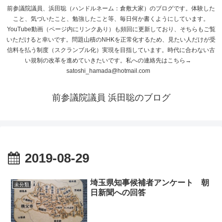
前参議院議員、浜田聡（ハンドルネーム：倉敷大家）のブログです。体験した
こと、気づいたこと、勉強したこと等、毎日何か書くようにしています。
YouTube動画（ページ内にリンクあり）も頻回に更新しており、そちらもご覧
いただけると幸いです。問題山積のNHKを正常化するため、見たい人だけが受
信料を払う制度（スクランブル化）実現を目指しています。時代に合わない古
い規制の改革を進めていきたいです。私への連絡先はこちら→
satoshi_hamada@hotmail.com
前参議院議員 浜田聡のブログ
2019-08-29
埼玉県知事候補者アンケート 朝
未分類
日新聞への回答