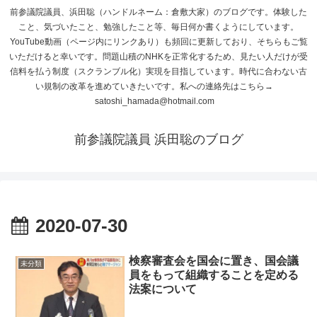
前参議院議員、浜田聡（ハンドルネーム：倉敷大家）のブログです。体験した
こと、気づいたこと、勉強したこと等、毎日何か書くようにしています。
YouTube動画（ページ内にリンクあり）も頻回に更新しており、そちらもご覧
いただけると幸いです。問題山積のNHKを正常化するため、見たい人だけが受
信料を払う制度（スクランブル化）実現を目指しています。時代に合わない古
い規制の改革を進めていきたいです。私への連絡先はこちら→
satoshi_hamada@hotmail.com
前参議院議員 浜田聡のブログ
2020-07-30
検察審査会を国会に置き、国会議
未分類
員をもって組織することを定める
法案について