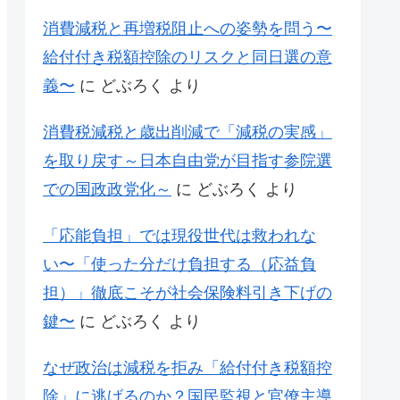
消費減税と再増税阻止への姿勢を問う〜
給付付き税額控除のリスクと同日選の意
義〜
に
どぶろく
より
消費税減税と歳出削減で「減税の実感」
を取り戻す～日本自由党が目指す参院選
での国政政党化～
に
どぶろく
より
「応能負担」では現役世代は救われな
い〜「使った分だけ負担する（応益負
担）」徹底こそが社会保険料引き下げの
鍵〜
に
どぶろく
より
なぜ政治は減税を拒み「給付付き税額控
除」に逃げるのか？国民監視と官僚主導