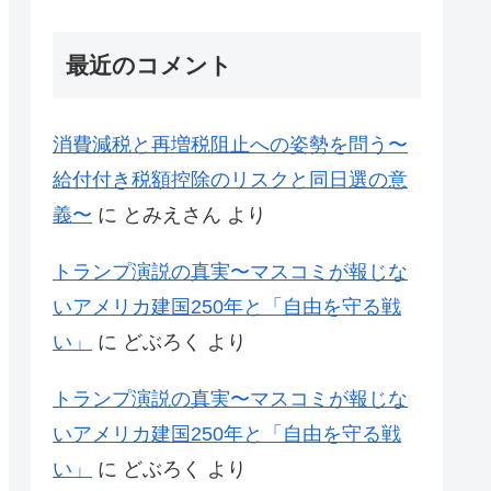
最近のコメント
消費減税と再増税阻止への姿勢を問う〜
給付付き税額控除のリスクと同日選の意
義〜
に
とみえさん
より
トランプ演説の真実〜マスコミが報じな
いアメリカ建国250年と「自由を守る戦
い」
に
どぶろく
より
トランプ演説の真実〜マスコミが報じな
いアメリカ建国250年と「自由を守る戦
い」
に
どぶろく
より