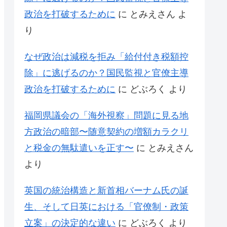
政治を打破するために
に
とみえさん
よ
り
なぜ政治は減税を拒み「給付付き税額控
除」に逃げるのか？国民監視と官僚主導
政治を打破するために
に
どぶろく
より
福岡県議会の「海外視察」問題に見る地
方政治の暗部〜随意契約の増額カラクリ
と税金の無駄遣いを正す〜
に
とみえさん
より
英国の統治構造と新首相バーナム氏の誕
生、そして日英における「官僚制・政策
立案」の決定的な違い
に
どぶろく
より