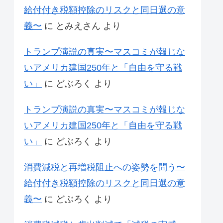
給付付き税額控除のリスクと同日選の意
義〜
に
とみえさん
より
トランプ演説の真実〜マスコミが報じな
いアメリカ建国250年と「自由を守る戦
い」
に
どぶろく
より
トランプ演説の真実〜マスコミが報じな
いアメリカ建国250年と「自由を守る戦
い」
に
どぶろく
より
消費減税と再増税阻止への姿勢を問う〜
給付付き税額控除のリスクと同日選の意
義〜
に
どぶろく
より