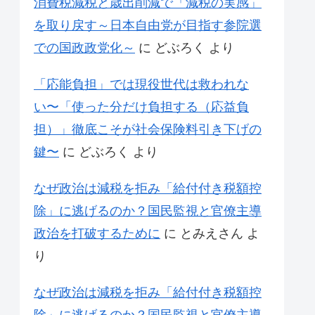
消費税減税と歳出削減で「減税の実感」
を取り戻す～日本自由党が目指す参院選
での国政政党化～
に
どぶろく
より
「応能負担」では現役世代は救われな
い〜「使った分だけ負担する（応益負
担）」徹底こそが社会保険料引き下げの
鍵〜
に
どぶろく
より
なぜ政治は減税を拒み「給付付き税額控
除」に逃げるのか？国民監視と官僚主導
政治を打破するために
に
とみえさん
よ
り
なぜ政治は減税を拒み「給付付き税額控