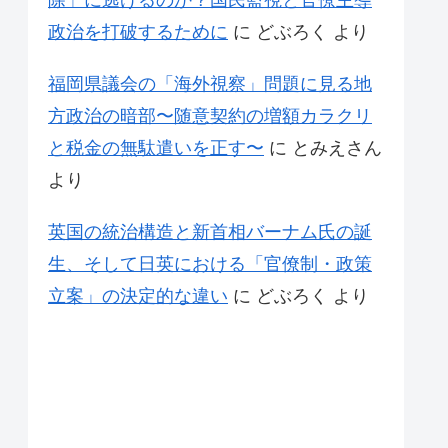
除」に逃げるのか？国民監視と官僚主導
政治を打破するために
に
どぶろく
より
福岡県議会の「海外視察」問題に見る地
方政治の暗部〜随意契約の増額カラクリ
と税金の無駄遣いを正す〜
に
とみえさん
より
英国の統治構造と新首相バーナム氏の誕
生、そして日英における「官僚制・政策
立案」の決定的な違い
に
どぶろく
より