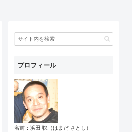
プロフィール
名前：浜田 聡（はまだ さとし）