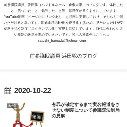
前参議院議員、浜田聡（ハンドルネーム：倉敷大家）のブログです。体験した
こと、気づいたこと、勉強したこと等、毎日何か書くようにしています。
YouTube動画（ページ内にリンクあり）も頻回に更新しており、そちらもご覧
いただけると幸いです。問題山積のNHKを正常化するため、見たい人だけが受
信料を払う制度（スクランブル化）実現を目指しています。時代に合わない古
い規制の改革を進めていきたいです。私への連絡先はこちら→
satoshi_hamada@hotmail.com
前参議院議員 浜田聡のブログ
2020-10-22
有罪が確定するまで実名報道をさ
未分類
せない制度について参議院法制局
の見解