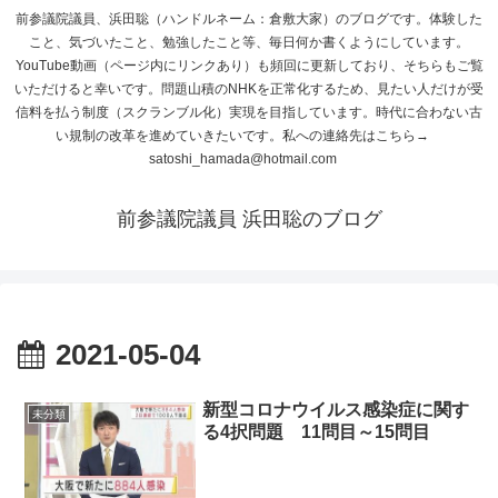
前参議院議員、浜田聡（ハンドルネーム：倉敷大家）のブログです。体験した
こと、気づいたこと、勉強したこと等、毎日何か書くようにしています。
YouTube動画（ページ内にリンクあり）も頻回に更新しており、そちらもご覧
いただけると幸いです。問題山積のNHKを正常化するため、見たい人だけが受
信料を払う制度（スクランブル化）実現を目指しています。時代に合わない古
い規制の改革を進めていきたいです。私への連絡先はこちら→
satoshi_hamada@hotmail.com
前参議院議員 浜田聡のブログ
2021-05-04
新型コロナウイルス感染症に関す
未分類
る4択問題 11問目～15問目