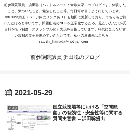
前参議院議員、浜田聡（ハンドルネーム：倉敷大家）のブログです。体験した
こと、気づいたこと、勉強したこと等、毎日何か書くようにしています。
YouTube動画（ページ内にリンクあり）も頻回に更新しており、そちらもご覧
いただけると幸いです。問題山積のNHKを正常化するため、見たい人だけが受
信料を払う制度（スクランブル化）実現を目指しています。時代に合わない古
い規制の改革を進めていきたいです。私への連絡先はこちら→
satoshi_hamada@hotmail.com
前参議院議員 浜田聡のブログ
2021-05-29
国立競技場等における「空間除
未分類
菌」の有効性・安全性等に関する
質問主意書 ←浜田聡提出