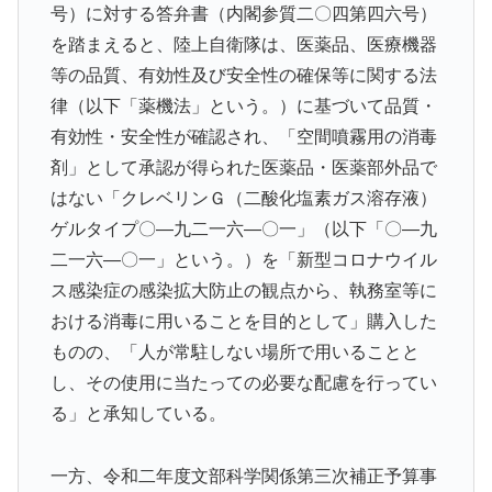
号）に対する答弁書（内閣参質二〇四第四六号）
を踏まえると、陸上自衛隊は、医薬品、医療機器
等の品質、有効性及び安全性の確保等に関する法
律（以下「薬機法」という。）に基づいて品質・
有効性・安全性が確認され、「空間噴霧用の消毒
剤」として承認が得られた医薬品・医薬部外品で
はない「クレベリンＧ（二酸化塩素ガス溶存液）
ゲルタイプ〇―九二一六―〇一」（以下「〇―九
二一六―〇一」という。）を「新型コロナウイル
ス感染症の感染拡大防止の観点から、執務室等に
おける消毒に用いることを目的として」購入した
ものの、「人が常駐しない場所で用いることと
し、その使用に当たっての必要な配慮を行ってい
る」と承知している。
一方、令和二年度文部科学関係第三次補正予算事