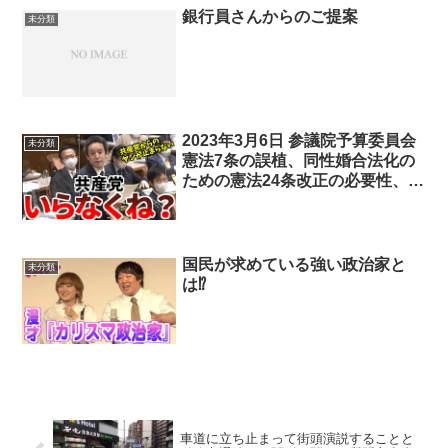
銀行員さんからのご提案
未分類
2023年3月6日 参議院予算委員会
未分類
憲法7条の誤植、同性婚合法化の
ための憲法24条改正の必要性、共
産党の非合法化、等について質問
しました
国民が求めている強い政治家と
未分類
は⁉
車道に立ち止まって街頭演説することと