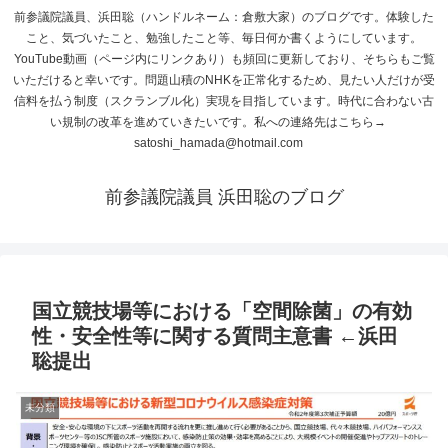
前参議院議員、浜田聡（ハンドルネーム：倉敷大家）のブログです。体験した
こと、気づいたこと、勉強したこと等、毎日何か書くようにしています。
YouTube動画（ページ内にリンクあり）も頻回に更新しており、そちらもご覧
いただけると幸いです。問題山積のNHKを正常化するため、見たい人だけが受
信料を払う制度（スクランブル化）実現を目指しています。時代に合わない古
い規制の改革を進めていきたいです。私への連絡先はこちら→
satoshi_hamada@hotmail.com
前参議院議員 浜田聡のブログ
国立競技場等における「空間除菌」の有効
性・安全性等に関する質問主意書 ←浜田
聡提出
未分類