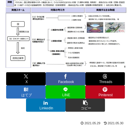
X
Facebook
Threads
はてブ
LINE
Pinterest
LinkedIn
コピー
2021.05.29
2021.05.30