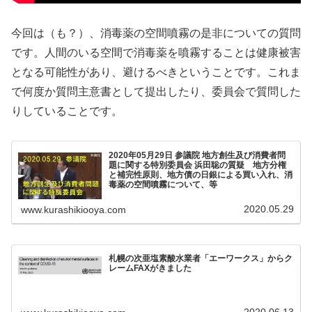
今回は（も？）、消毒薬の空間噴霧の是非についての質問
です。人間のいる空間で消毒薬を噴霧することは健康被害
となる可能性があり、避けるべきということです。これま
で何度か質問主意書として提出したり、委員会で質問した
りしていることです。
2020年05月29日 参議院 地方創生及び消費者問
題に関する特別委員会 浜田聡の質疑 地方分権
と補完性原則、地方債の日銀による買い入れ、消
毒薬の空間噴霧について、等
2020.05.29
www.kurashikiooya.com
札幌の次亜塩素酸水業者「エーワークス」からク
レームFAXがきました
2020.06.13