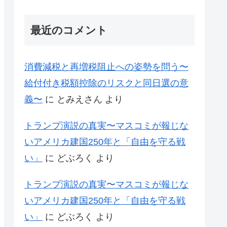
最近のコメント
消費減税と再増税阻止への姿勢を問う〜
給付付き税額控除のリスクと同日選の意
義〜
に
とみえさん
より
トランプ演説の真実〜マスコミが報じな
いアメリカ建国250年と「自由を守る戦
い」
に
どぶろく
より
トランプ演説の真実〜マスコミが報じな
いアメリカ建国250年と「自由を守る戦
い」
に
どぶろく
より