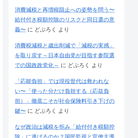
消費減税と再増税阻止への姿勢を問う〜
給付付き税額控除のリスクと同日選の意
義〜
に
どぶろく
より
消費税減税と歳出削減で「減税の実感」
を取り戻す～日本自由党が目指す参院選
での国政政党化～
に
どぶろく
より
「応能負担」では現役世代は救われな
い〜「使った分だけ負担する（応益負
担）」徹底こそが社会保険料引き下げの
鍵〜
に
どぶろく
より
なぜ政治は減税を拒み「給付付き税額控
除」に逃げるのか？国民監視と官僚主導