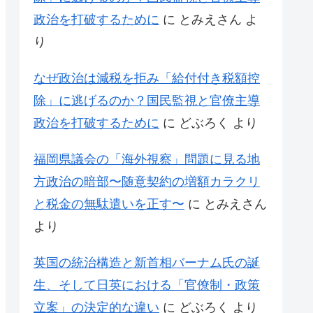
政治を打破するために
に
とみえさん
よ
り
なぜ政治は減税を拒み「給付付き税額控
除」に逃げるのか？国民監視と官僚主導
政治を打破するために
に
どぶろく
より
福岡県議会の「海外視察」問題に見る地
方政治の暗部〜随意契約の増額カラクリ
と税金の無駄遣いを正す〜
に
とみえさん
より
英国の統治構造と新首相バーナム氏の誕
生、そして日英における「官僚制・政策
立案」の決定的な違い
に
どぶろく
より