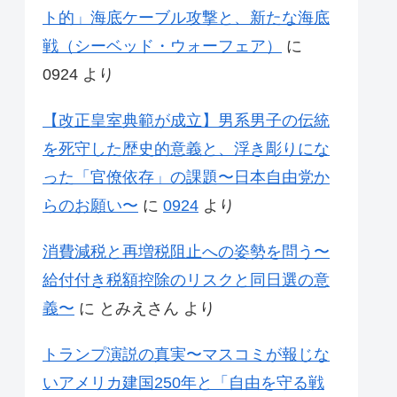
ト的」海底ケーブル攻撃と、新たな海底
戦（シーベッド・ウォーフェア）
に
0924
より
【改正皇室典範が成立】男系男子の伝統
を死守した歴史的意義と、浮き彫りにな
った「官僚依存」の課題〜日本自由党か
らのお願い〜
に
0924
より
消費減税と再増税阻止への姿勢を問う〜
給付付き税額控除のリスクと同日選の意
義〜
に
とみえさん
より
トランプ演説の真実〜マスコミが報じな
いアメリカ建国250年と「自由を守る戦