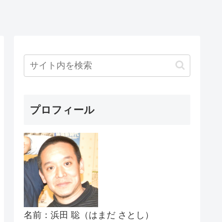
プロフィール
名前：浜田 聡（はまだ さとし）