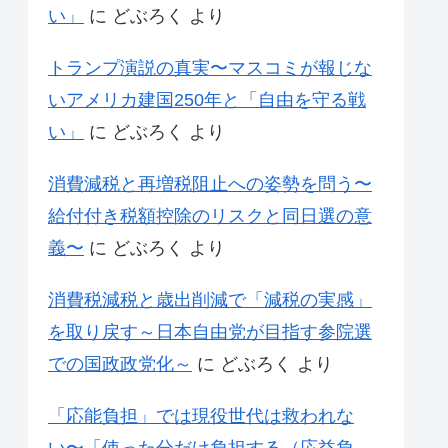
い」
に
どぶろく
より
トランプ演説の真実〜マスコミが報じな
いアメリカ建国250年と「自由を守る戦
い」
に
どぶろく
より
消費減税と再増税阻止への姿勢を問う〜
給付付き税額控除のリスクと同日選の意
義〜
に
どぶろく
より
消費税減税と歳出削減で「減税の実感」
を取り戻す～日本自由党が目指す参院選
での国政政党化～
に
どぶろく
より
「応能負担」では現役世代は救われな