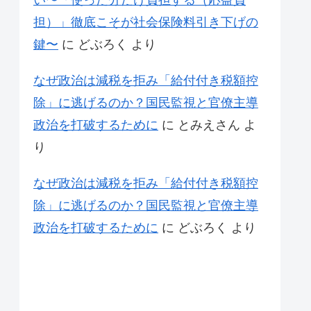
い〜「使った分だけ負担する（応益負
担）」徹底こそが社会保険料引き下げの
鍵〜
に
どぶろく
より
なぜ政治は減税を拒み「給付付き税額控
除」に逃げるのか？国民監視と官僚主導
政治を打破するために
に
とみえさん
よ
り
なぜ政治は減税を拒み「給付付き税額控
除」に逃げるのか？国民監視と官僚主導
政治を打破するために
に
どぶろく
より