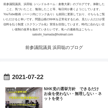
前参議院議員、浜田聡（ハンドルネーム：倉敷大家）のブログです。体験した
こと、気づいたこと、勉強したこと等、毎日何か書くようにしています。
YouTube動画（ページ内にリンクあり）も頻回に更新しており、そちらもご覧
いただけると幸いです。問題山積のNHKを正常化するため、見たい人だけが受
信料を払う制度（スクランブル化）実現を目指しています。時代に合わない古
い規制の改革を進めていきたいです。私への連絡先はこちら→
satoshi_hamada@hotmail.com
前参議院議員 浜田聡のブログ
2021-07-22
NHK党の選挙方針 できるだけ
未分類
お金を使わない・無理しない・ネ
ットを使う