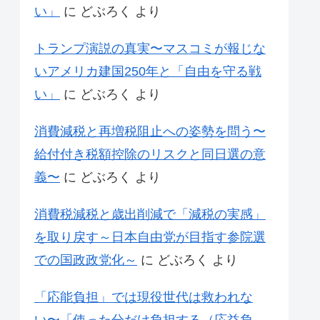
い」
に
どぶろく
より
トランプ演説の真実〜マスコミが報じな
いアメリカ建国250年と「自由を守る戦
い」
に
どぶろく
より
消費減税と再増税阻止への姿勢を問う〜
給付付き税額控除のリスクと同日選の意
義〜
に
どぶろく
より
消費税減税と歳出削減で「減税の実感」
を取り戻す～日本自由党が目指す参院選
での国政政党化～
に
どぶろく
より
「応能負担」では現役世代は救われな