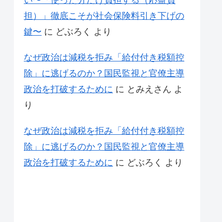
い〜「使った分だけ負担する（応益負
担）」徹底こそが社会保険料引き下げの
鍵〜
に
どぶろく
より
なぜ政治は減税を拒み「給付付き税額控
除」に逃げるのか？国民監視と官僚主導
政治を打破するために
に
とみえさん
よ
り
なぜ政治は減税を拒み「給付付き税額控
除」に逃げるのか？国民監視と官僚主導
政治を打破するために
に
どぶろく
より