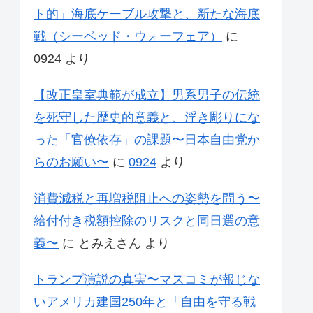
ト的」海底ケーブル攻撃と、新たな海底
戦（シーベッド・ウォーフェア）
に
0924
より
【改正皇室典範が成立】男系男子の伝統
を死守した歴史的意義と、浮き彫りにな
った「官僚依存」の課題〜日本自由党か
らのお願い〜
に
0924
より
消費減税と再増税阻止への姿勢を問う〜
給付付き税額控除のリスクと同日選の意
義〜
に
とみえさん
より
トランプ演説の真実〜マスコミが報じな
いアメリカ建国250年と「自由を守る戦