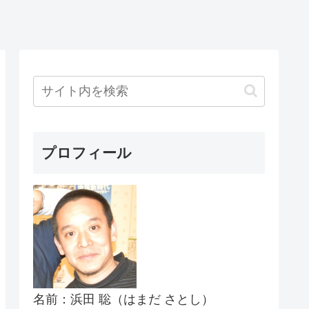
プロフィール
名前：浜田 聡（はまだ さとし）