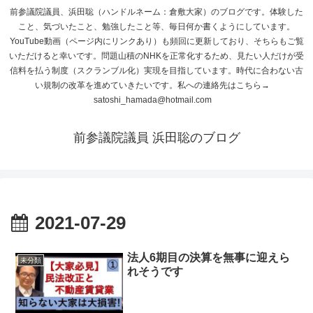
前参議院議員、浜田聡（ハンドルネーム：倉敷大家）のブログです。体験した
こと、気づいたこと、勉強したこと等、毎日何か書くようにしています。
YouTube動画（ページ内にリンクあり）も頻回に更新しており、そちらもご覧
いただけると幸いです。問題山積のNHKを正常化するため、見たい人だけが受
信料を払う制度（スクランブル化）実現を目指しています。時代に合わない古
い規制の改革を進めていきたいです。私への連絡先はこちら→
satoshi_hamada@hotmail.com
前参議院議員 浜田聡のブログ
2021-07-29
法人6期目の決算を無事に迎えら
未分類
れそうです