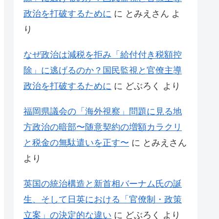
政治を打破するために
に
とみえさん
よ
り
なぜ政治は減税を拒み「給付付き税額控
除」に逃げるのか？国民監視と官僚主導
政治を打破するために
に
どぶろく
より
福岡県議会の「海外視察」問題に見る地
方政治の暗部〜随意契約の増額カラクリ
と税金の無駄遣いを正す〜
に
とみえさん
より
英国の統治構造と新首相バーナム氏の誕
生、そして日英における「官僚制・政策
立案」の決定的な違い
に
どぶろく
より