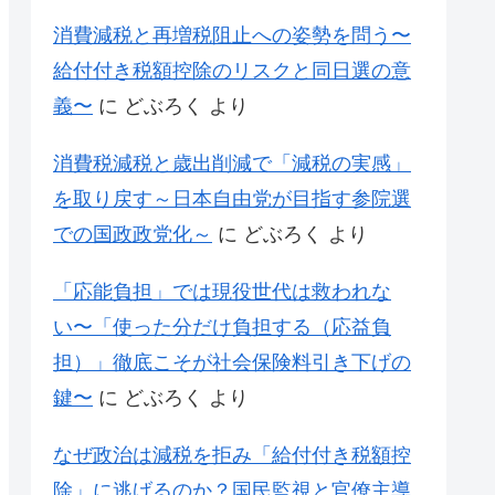
消費減税と再増税阻止への姿勢を問う〜
給付付き税額控除のリスクと同日選の意
義〜
に
どぶろく
より
消費税減税と歳出削減で「減税の実感」
を取り戻す～日本自由党が目指す参院選
での国政政党化～
に
どぶろく
より
「応能負担」では現役世代は救われな
い〜「使った分だけ負担する（応益負
担）」徹底こそが社会保険料引き下げの
鍵〜
に
どぶろく
より
なぜ政治は減税を拒み「給付付き税額控
除」に逃げるのか？国民監視と官僚主導