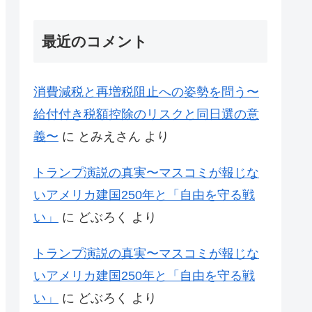
最近のコメント
消費減税と再増税阻止への姿勢を問う〜
給付付き税額控除のリスクと同日選の意
義〜
に
とみえさん
より
トランプ演説の真実〜マスコミが報じな
いアメリカ建国250年と「自由を守る戦
い」
に
どぶろく
より
トランプ演説の真実〜マスコミが報じな
いアメリカ建国250年と「自由を守る戦
い」
に
どぶろく
より