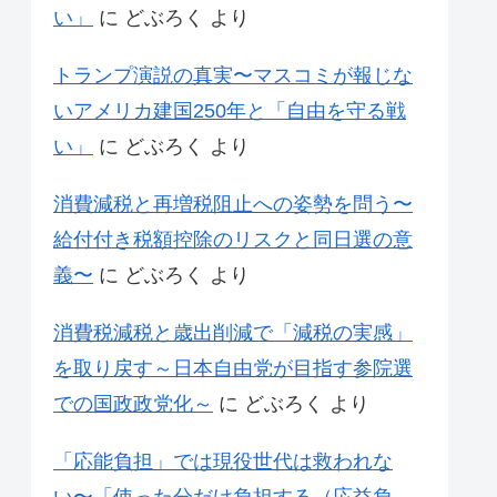
い」
に
どぶろく
より
トランプ演説の真実〜マスコミが報じな
いアメリカ建国250年と「自由を守る戦
い」
に
どぶろく
より
消費減税と再増税阻止への姿勢を問う〜
給付付き税額控除のリスクと同日選の意
義〜
に
どぶろく
より
消費税減税と歳出削減で「減税の実感」
を取り戻す～日本自由党が目指す参院選
での国政政党化～
に
どぶろく
より
「応能負担」では現役世代は救われな