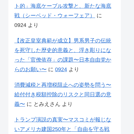
ト的」海底ケーブル攻撃と、新たな海底
戦（シーベッド・ウォーフェア）
に
0924
より
【改正皇室典範が成立】男系男子の伝統
を死守した歴史的意義と、浮き彫りにな
った「官僚依存」の課題〜日本自由党か
らのお願い〜
に
0924
より
消費減税と再増税阻止への姿勢を問う〜
給付付き税額控除のリスクと同日選の意
義〜
に
とみえさん
より
トランプ演説の真実〜マスコミが報じな
いアメリカ建国250年と「自由を守る戦