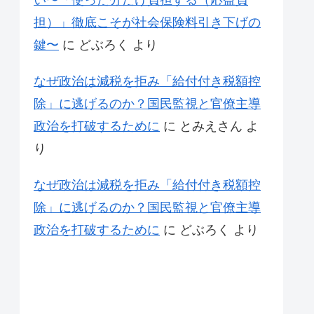
い〜「使った分だけ負担する（応益負
担）」徹底こそが社会保険料引き下げの
鍵〜
に
どぶろく
より
なぜ政治は減税を拒み「給付付き税額控
除」に逃げるのか？国民監視と官僚主導
政治を打破するために
に
とみえさん
よ
り
なぜ政治は減税を拒み「給付付き税額控
除」に逃げるのか？国民監視と官僚主導
政治を打破するために
に
どぶろく
より