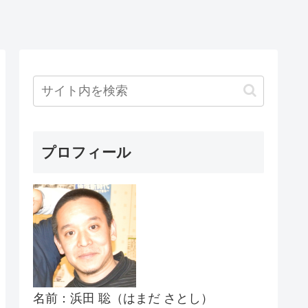
プロフィール
名前：浜田 聡（はまだ さとし）