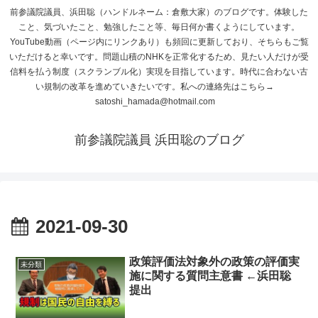
前参議院議員、浜田聡（ハンドルネーム：倉敷大家）のブログです。体験した
こと、気づいたこと、勉強したこと等、毎日何か書くようにしています。
YouTube動画（ページ内にリンクあり）も頻回に更新しており、そちらもご覧
いただけると幸いです。問題山積のNHKを正常化するため、見たい人だけが受
信料を払う制度（スクランブル化）実現を目指しています。時代に合わない古
い規制の改革を進めていきたいです。私への連絡先はこちら→
satoshi_hamada@hotmail.com
前参議院議員 浜田聡のブログ
2021-09-30
政策評価法対象外の政策の評価実
未分類
施に関する質問主意書 ←浜田聡
提出