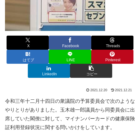
X
Facebook
Threads
はてブ
LINE
Pinterest
LinkedIn
コピー
2021.12.20
2021.12.21
令和三年十二月十四日の衆議院の予算委員会で次のような
やりとりがありました。玉木雄一郎議員から同委員会に出
席していた閣僚に対して、マイナンバーカードの健康保険
証利用登録状況に関する問いかけをしています。