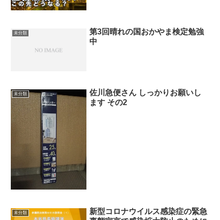
の2
第3回晴れの国おかやま検定勉強
未分類
中
佐川急便さん しっかりお願いし
未分類
ます その2
新型コロナウイルス感染症の緊急
未分類