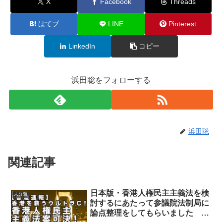
X
Facebook
Threads
はてブ
LINE
Pinterest
LinkedIn
コピー
浜田聡をフォローする
浜田聡
関連記事
日本版・香港人権民主主義法を検
未分類
討するにあたって参議院法制局に
論点整理をしてもらいました そ