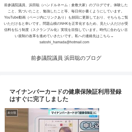
前参議院議員、浜田聡（ハンドルネーム：倉敷大家）のブログです。体験した
こと、気づいたこと、勉強したこと等、毎日何か書くようにしています。
YouTube動画（ページ内にリンクあり）も頻回に更新しており、そちらもご覧
いただけると幸いです。問題山積のNHKを正常化するため、見たい人だけが受
信料を払う制度（スクランブル化）実現を目指しています。時代に合わない古
い規制の改革を進めていきたいです。私への連絡先はこちら→
satoshi_hamada@hotmail.com
前参議院議員 浜田聡のブログ
マイナンバーカードの健康保険証利用登録
はすぐに完了しました
未分類