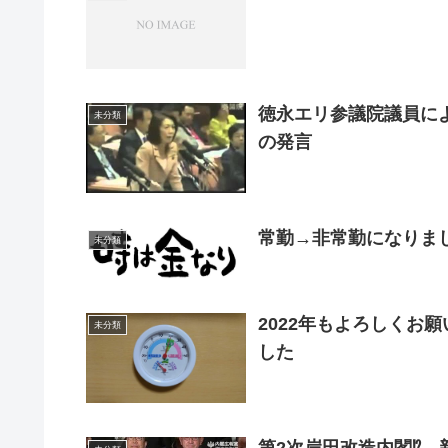
徳永エリ参議院議員に
未分類
の発言
常勤→非常勤になりま
未分類
2022年もよろしくお
未分類
した