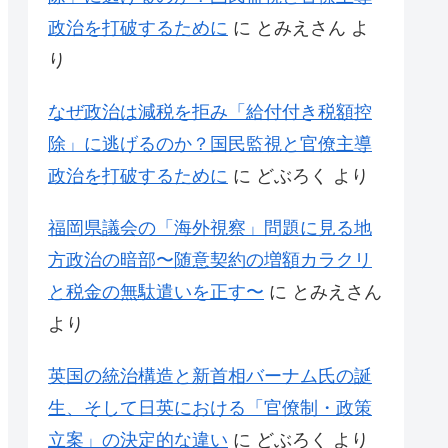
政治を打破するために
に
とみえさん
よ
り
なぜ政治は減税を拒み「給付付き税額控
除」に逃げるのか？国民監視と官僚主導
政治を打破するために
に
どぶろく
より
福岡県議会の「海外視察」問題に見る地
方政治の暗部〜随意契約の増額カラクリ
と税金の無駄遣いを正す〜
に
とみえさん
より
英国の統治構造と新首相バーナム氏の誕
生、そして日英における「官僚制・政策
立案」の決定的な違い
に
どぶろく
より