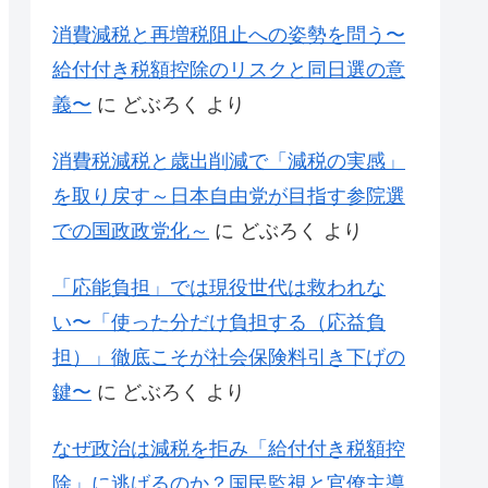
消費減税と再増税阻止への姿勢を問う〜
給付付き税額控除のリスクと同日選の意
義〜
に
どぶろく
より
消費税減税と歳出削減で「減税の実感」
を取り戻す～日本自由党が目指す参院選
での国政政党化～
に
どぶろく
より
「応能負担」では現役世代は救われな
い〜「使った分だけ負担する（応益負
担）」徹底こそが社会保険料引き下げの
鍵〜
に
どぶろく
より
なぜ政治は減税を拒み「給付付き税額控
除」に逃げるのか？国民監視と官僚主導