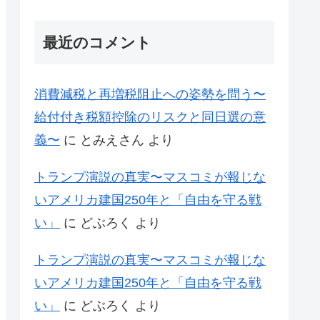
最近のコメント
消費減税と再増税阻止への姿勢を問う〜
給付付き税額控除のリスクと同日選の意
義〜
に
とみえさん
より
トランプ演説の真実〜マスコミが報じな
いアメリカ建国250年と「自由を守る戦
い」
に
どぶろく
より
トランプ演説の真実〜マスコミが報じな
いアメリカ建国250年と「自由を守る戦
い」
に
どぶろく
より