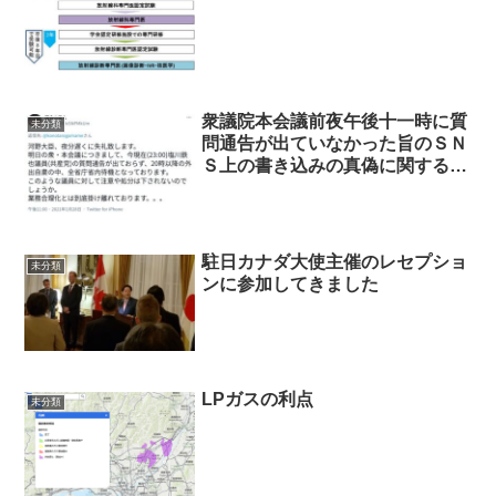
衆議院本会議前夜午後十一時に質
未分類
問通告が出ていなかった旨のＳＮ
Ｓ上の書き込みの真偽に関する質
問主意書 ←浜田聡提出
駐日カナダ大使主催のレセプショ
未分類
ンに参加してきました
LPガスの利点
未分類