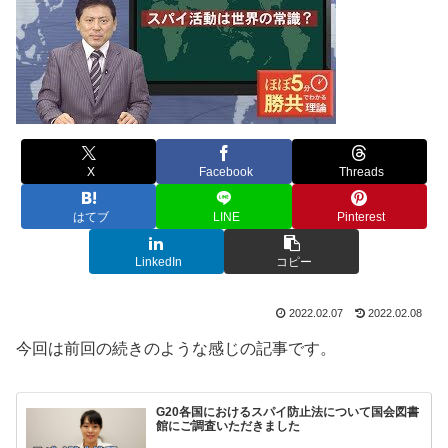
X
Facebook
Threads
はてブ
LINE
Pinterest
LinkedIn
コピー
2022.02.07
2022.02.08
今回は前回の続きのような感じの記事です。
G20各国におけるスパイ防止法について国会図書
館にご調査いただきました