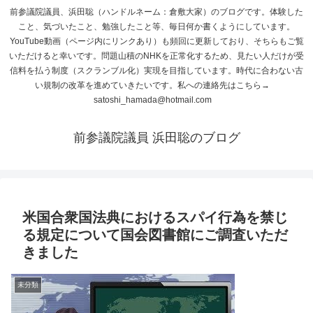
前参議院議員、浜田聡（ハンドルネーム：倉敷大家）のブログです。体験した
こと、気づいたこと、勉強したこと等、毎日何か書くようにしています。
YouTube動画（ページ内にリンクあり）も頻回に更新しており、そちらもご覧
いただけると幸いです。問題山積のNHKを正常化するため、見たい人だけが受
信料を払う制度（スクランブル化）実現を目指しています。時代に合わない古
い規制の改革を進めていきたいです。私への連絡先はこちら→
satoshi_hamada@hotmail.com
前参議院議員 浜田聡のブログ
米国合衆国法典におけるスパイ行為を禁じ
る規定について国会図書館にご調査いただ
きました
未分類