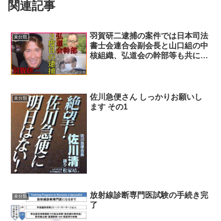
関連記事
羽賀研二逮捕の案件では日本司法
未分類
書士会連合会副会長と山口組の中
核組織、弘道会の幹部等も共に逮
捕されたことが重要では⁉
佐川急便さん しっかりお願いし
未分類
ます その1
放射線診断専門医試験の手続き完
未分類
了