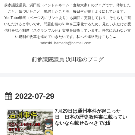
前参議院議員、浜田聡（ハンドルネーム：倉敷大家）のブログです。体験した
こと、気づいたこと、勉強したこと等、毎日何か書くようにしています。
YouTube動画（ページ内にリンクあり）も頻回に更新しており、そちらもご覧
いただけると幸いです。問題山積のNHKを正常化するため、見たい人だけが受
信料を払う制度（スクランブル化）実現を目指しています。時代に合わない古
い規制の改革を進めていきたいです。私への連絡先はこちら→
satoshi_hamada@hotmail.com
前参議院議員 浜田聡のブログ
2022-07-29
7月29日は通州事件が起こった
未分類
日 日本の歴史教科書に載ってい
ないなら載せるべきでは⁉