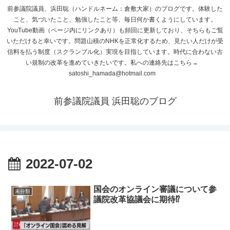
前参議院議員、浜田聡（ハンドルネーム：倉敷大家）のブログです。体験した
こと、気づいたこと、勉強したこと等、毎日何か書くようにしています。
YouTube動画（ページ内にリンクあり）も頻回に更新しており、そちらもご覧
いただけると幸いです。問題山積のNHKを正常化するため、見たい人だけが受
信料を払う制度（スクランブル化）実現を目指しています。時代に合わない古
い規制の改革を進めていきたいです。私への連絡先はこちら→
satoshi_hamada@hotmail.com
前参議院議員 浜田聡のブログ
2022-07-02
国会のオンライン審議について参
未分類
議院改革協議会に期待⁉