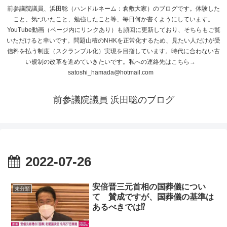
前参議院議員、浜田聡（ハンドルネーム：倉敷大家）のブログです。体験した
こと、気づいたこと、勉強したこと等、毎日何か書くようにしています。
YouTube動画（ページ内にリンクあり）も頻回に更新しており、そちらもご覧
いただけると幸いです。問題山積のNHKを正常化するため、見たい人だけが受
信料を払う制度（スクランブル化）実現を目指しています。時代に合わない古
い規制の改革を進めていきたいです。私への連絡先はこちら→
satoshi_hamada@hotmail.com
前参議院議員 浜田聡のブログ
2022-07-26
安倍晋三元首相の国葬儀につい
未分類
て 賛成ですが、国葬儀の基準は
あるべきでは⁉