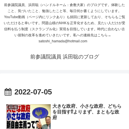
前参議院議員、浜田聡（ハンドルネーム：倉敷大家）のブログです。体験した
こと、気づいたこと、勉強したこと等、毎日何か書くようにしています。
YouTube動画（ページ内にリンクあり）も頻回に更新しており、そちらもご覧
いただけると幸いです。問題山積のNHKを正常化するため、見たい人だけが受
信料を払う制度（スクランブル化）実現を目指しています。時代に合わない古
い規制の改革を進めていきたいです。私への連絡先はこちら→
satoshi_hamada@hotmail.com
前参議院議員 浜田聡のブログ
2022-07-05
大きな政府、小さな政府、どちら
未分類
を目指す⁉よりまず、まともな政
府