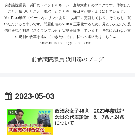
前参議院議員、浜田聡（ハンドルネーム：倉敷大家）のブログです。体験した
こと、気づいたこと、勉強したこと等、毎日何か書くようにしています。
YouTube動画（ページ内にリンクあり）も頻回に更新しており、そちらもご覧
いただけると幸いです。問題山積のNHKを正常化するため、見たい人だけが受
信料を払う制度（スクランブル化）実現を目指しています。時代に合わない古
い規制の改革を進めていきたいです。私への連絡先はこちら→
satoshi_hamada@hotmail.com
前参議院議員 浜田聡のブログ
2023-05-03
政治家女子48党 2023年憲法記
未分類
念日の代表談話 & 7条と24条
について