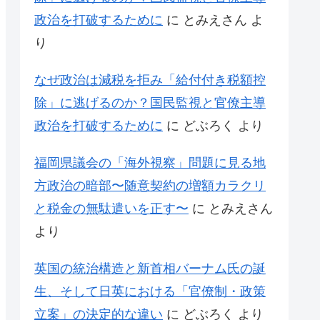
政治を打破するために
に
とみえさん
よ
り
なぜ政治は減税を拒み「給付付き税額控
除」に逃げるのか？国民監視と官僚主導
政治を打破するために
に
どぶろく
より
福岡県議会の「海外視察」問題に見る地
方政治の暗部〜随意契約の増額カラクリ
と税金の無駄遣いを正す〜
に
とみえさん
より
英国の統治構造と新首相バーナム氏の誕
生、そして日英における「官僚制・政策
立案」の決定的な違い
に
どぶろく
より