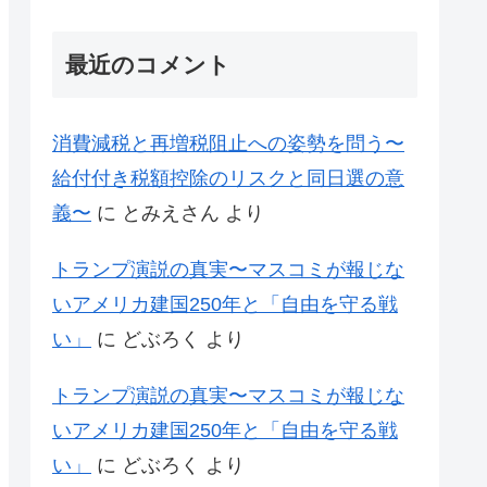
最近のコメント
消費減税と再増税阻止への姿勢を問う〜
給付付き税額控除のリスクと同日選の意
義〜
に
とみえさん
より
トランプ演説の真実〜マスコミが報じな
いアメリカ建国250年と「自由を守る戦
い」
に
どぶろく
より
トランプ演説の真実〜マスコミが報じな
いアメリカ建国250年と「自由を守る戦
い」
に
どぶろく
より