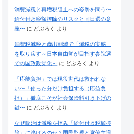
消費減税と再増税阻止への姿勢を問う〜
給付付き税額控除のリスクと同日選の意
義〜
に
どぶろく
より
消費税減税と歳出削減で「減税の実感」
を取り戻す～日本自由党が目指す参院選
での国政政党化～
に
どぶろく
より
「応能負担」では現役世代は救われな
い〜「使った分だけ負担する（応益負
担）」徹底こそが社会保険料引き下げの
鍵〜
に
どぶろく
より
なぜ政治は減税を拒み「給付付き税額控
除」に逃げるのか？国民監視と官僚主導