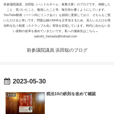
前参議院議員、浜田聡（ハンドルネーム：倉敷大家）のブログです。体験した
こと、気づいたこと、勉強したこと等、毎日何か書くようにしています。
YouTube動画（ページ内にリンクあり）も頻回に更新しており、そちらもご覧
いただけると幸いです。問題山積のNHKを正常化するため、見たい人だけが受
信料を払う制度（スクランブル化）実現を目指しています。時代に合わない古
い規制の改革を進めていきたいです。私への連絡先はこちら→
satoshi_hamada@hotmail.com
前参議院議員 浜田聡のブログ
2023-05-30
税法10の鉄則を改めて確認
未分類