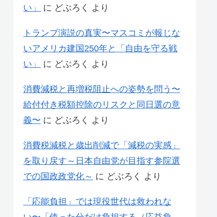
い」
に
どぶろく
より
トランプ演説の真実〜マスコミが報じな
いアメリカ建国250年と「自由を守る戦
い」
に
どぶろく
より
消費減税と再増税阻止への姿勢を問う〜
給付付き税額控除のリスクと同日選の意
義〜
に
どぶろく
より
消費税減税と歳出削減で「減税の実感」
を取り戻す～日本自由党が目指す参院選
での国政政党化～
に
どぶろく
より
「応能負担」では現役世代は救われな