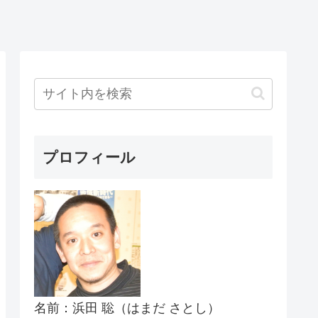
プロフィール
名前：浜田 聡（はまだ さとし）