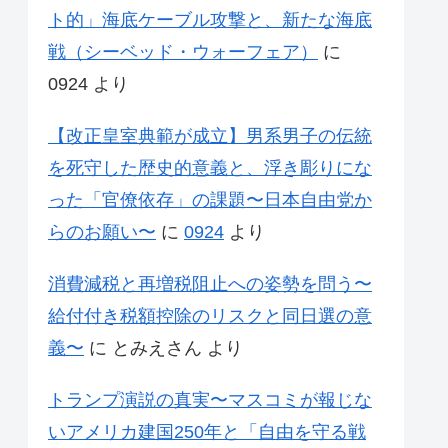
ト的」海底ケーブル攻撃と、新たな海底
戦（シーベッド・ウォーフェア）
に
0924
より
【改正皇室典範が成立】男系男子の伝統
を死守した歴史的意義と、浮き彫りにな
った「官僚依存」の課題〜日本自由党か
らのお願い〜
に
0924
より
消費減税と再増税阻止への姿勢を問う〜
給付付き税額控除のリスクと同日選の意
義〜
に
とみえさん
より
トランプ演説の真実〜マスコミが報じな
いアメリカ建国250年と「自由を守る戦