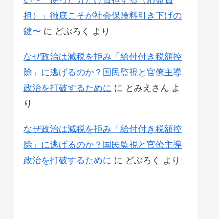
い〜「使った分だけ負担する（応益負
担）」徹底こそが社会保険料引き下げの
鍵〜
に
どぶろく
より
なぜ政治は減税を拒み「給付付き税額控
除」に逃げるのか？国民監視と官僚主導
政治を打破するために
に
とみえさん
よ
り
なぜ政治は減税を拒み「給付付き税額控
除」に逃げるのか？国民監視と官僚主導
政治を打破するために
に
どぶろく
より