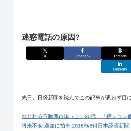
迷惑電話の原因?
X
Facebook
Threads
LinkedIn
先日、日経新聞を読んでこの記事が思わず目
ねじれる不動産市場（上）20代、「億ション
将来不安 過熱に拍車 2016/9/8付日本経済新