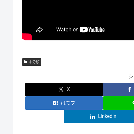
未分類
シ
X
はてブ
LinkedIn