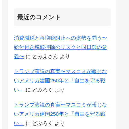
最近のコメント
消費減税と再増税阻止への姿勢を問う〜
給付付き税額控除のリスクと同日選の意
義〜
に
とみえさん
より
トランプ演説の真実〜マスコミが報じな
いアメリカ建国250年と「自由を守る戦
い」
に
どぶろく
より
トランプ演説の真実〜マスコミが報じな
いアメリカ建国250年と「自由を守る戦
い」
に
どぶろく
より