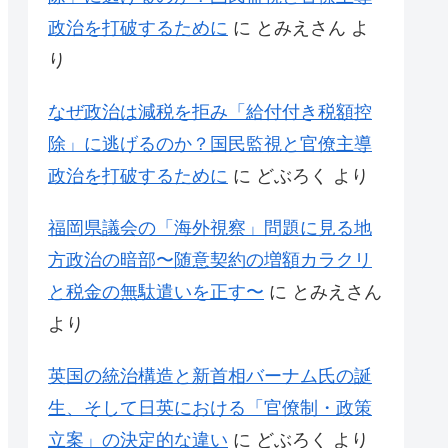
政治を打破するために
に
とみえさん
よ
り
なぜ政治は減税を拒み「給付付き税額控
除」に逃げるのか？国民監視と官僚主導
政治を打破するために
に
どぶろく
より
福岡県議会の「海外視察」問題に見る地
方政治の暗部〜随意契約の増額カラクリ
と税金の無駄遣いを正す〜
に
とみえさん
より
英国の統治構造と新首相バーナム氏の誕
生、そして日英における「官僚制・政策
立案」の決定的な違い
に
どぶろく
より