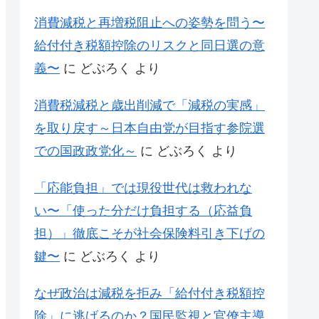
消費減税と再増税阻止への姿勢を問う〜
給付付き税額控除のリスクと同日選の意
義〜
に
どぶろく
より
消費税減税と歳出削減で「減税の実感」
を取り戻す～日本自由党が目指す参院選
での国政政党化～
に
どぶろく
より
「応能負担」では現役世代は救われな
い〜「使った分だけ負担する（応益負
担）」徹底こそが社会保険料引き下げの
鍵〜
に
どぶろく
より
なぜ政治は減税を拒み「給付付き税額控
除」に逃げるのか？国民監視と官僚主導