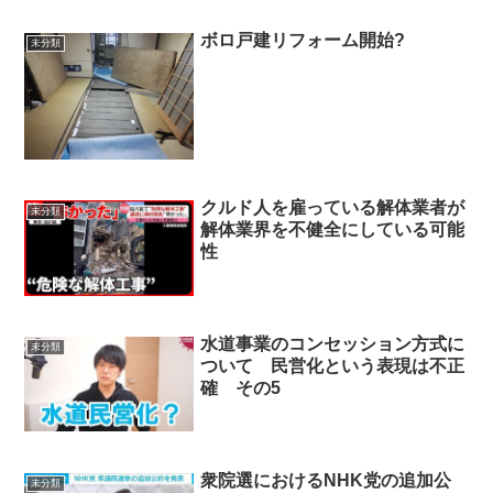
ボロ戸建リフォーム開始?
未分類
クルド人を雇っている解体業者が
未分類
解体業界を不健全にしている可能
性
水道事業のコンセッション方式に
未分類
ついて 民営化という表現は不正
確 その5
衆院選におけるNHK党の追加公
未分類