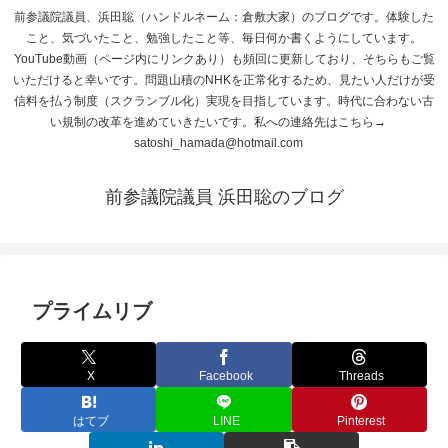
前参議院議員、浜田聡（ハンドルネーム：倉敷大家）のブログです。体験した
こと、気づいたこと、勉強したこと等、毎日何か書くようにしています。
YouTube動画（ページ内にリンクあり）も頻回に更新しており、そちらもご覧
いただけると幸いです。問題山積のNHKを正常化するため、見たい人だけが受
信料を払う制度（スクランブル化）実現を目指しています。時代に合わない古
い規制の改革を進めていきたいです。私への連絡先はこちら→
satoshi_hamada@hotmail.com
前参議院議員 浜田聡のブログ
プライムリブ
X
Facebook
Threads
はてブ
LINE
Pinterest