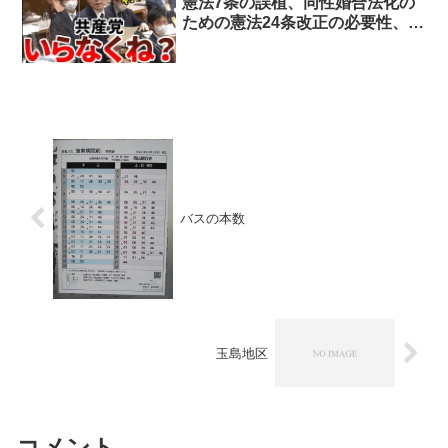
憲法7条の誤植、同性婚合法化の
ための憲法24条改正の必要性、共
産党の非合法化、等について質問
しました
バスの本数
玉島地区
コメント