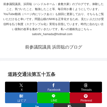
前参議院議員、浜田聡（ハンドルネーム：倉敷大家）のブログです。体験した
こと、気づいたこと、勉強したこと等、毎日何か書くようにしています。
YouTube動画（ページ内にリンクあり）も頻回に更新しており、そちらもご覧
いただけると幸いです。問題山積のNHKを正常化するため、見たい人だけが受
信料を払う制度（スクランブル化）実現を目指しています。時代に合わない古
い規制の改革を進めていきたいです。私への連絡先はこちら→
satoshi_hamada@hotmail.com
前参議院議員 浜田聡のブログ
道路交通法第五十五条
X
Facebook
Threads
はてブ
LINE
Pinterest