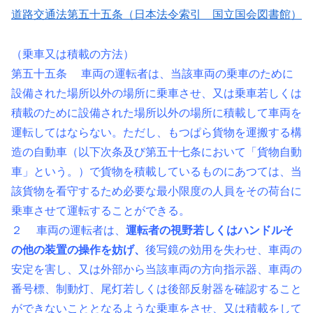
道路交通法第五十五条（日本法令索引 国立国会図書館）
（乗車又は積載の方法）
第五十五条 車両の運転者は、当該車両の乗車のために
設備された場所以外の場所に乗車させ、又は乗車若しくは
積載のために設備された場所以外の場所に積載して車両を
運転してはならない。ただし、もつぱら貨物を運搬する構
造の自動車（以下次条及び第五十七条において「貨物自動
車」という。）で貨物を積載しているものにあつては、当
該貨物を看守するため必要な最小限度の人員をその荷台に
乗車させて運転することができる。
２ 車両の運転者は、
運転者の視野若しくはハンドルそ
の他の装置の操作を妨げ、
後写鏡の効用を失わせ、車両の
安定を害し、又は外部から当該車両の方向指示器、車両の
番号標、制動灯、尾灯若しくは後部反射器を確認すること
ができないこととなるような乗車をさせ、又は積載をして