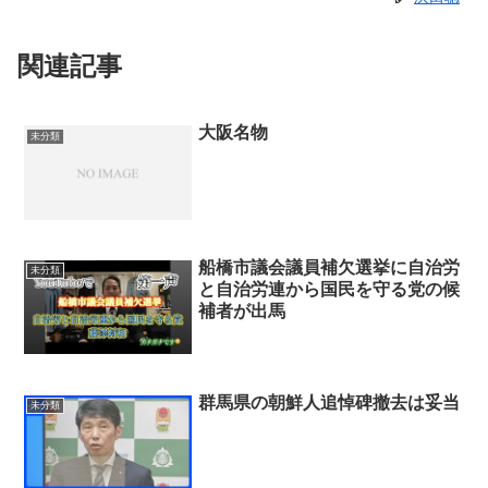
関連記事
大阪名物
未分類
船橋市議会議員補欠選挙に自治労
未分類
と自治労連から国民を守る党の候
補者が出馬
群馬県の朝鮮人追悼碑撤去は妥当
未分類