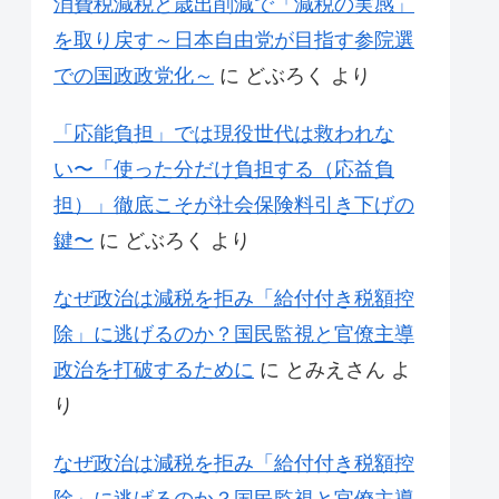
消費税減税と歳出削減で「減税の実感」
を取り戻す～日本自由党が目指す参院選
での国政政党化～
に
どぶろく
より
「応能負担」では現役世代は救われな
い〜「使った分だけ負担する（応益負
担）」徹底こそが社会保険料引き下げの
鍵〜
に
どぶろく
より
なぜ政治は減税を拒み「給付付き税額控
除」に逃げるのか？国民監視と官僚主導
政治を打破するために
に
とみえさん
よ
り
なぜ政治は減税を拒み「給付付き税額控