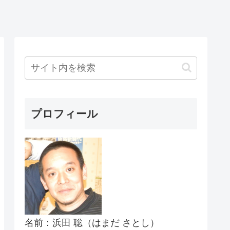
プロフィール
名前：浜田 聡（はまだ さとし）