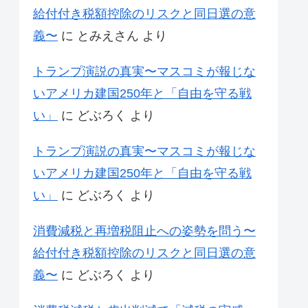
給付付き税額控除のリスクと同日選の意
義〜
に
とみえさん
より
トランプ演説の真実〜マスコミが報じな
いアメリカ建国250年と「自由を守る戦
い」
に
どぶろく
より
トランプ演説の真実〜マスコミが報じな
いアメリカ建国250年と「自由を守る戦
い」
に
どぶろく
より
消費減税と再増税阻止への姿勢を問う〜
給付付き税額控除のリスクと同日選の意
義〜
に
どぶろく
より