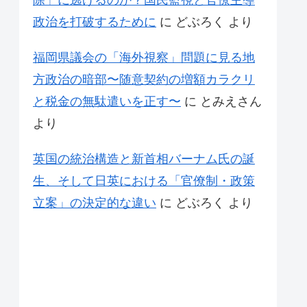
除」に逃げるのか？国民監視と官僚主導
政治を打破するために
に
どぶろく
より
福岡県議会の「海外視察」問題に見る地
方政治の暗部〜随意契約の増額カラクリ
と税金の無駄遣いを正す〜
に
とみえさん
より
英国の統治構造と新首相バーナム氏の誕
生、そして日英における「官僚制・政策
立案」の決定的な違い
に
どぶろく
より