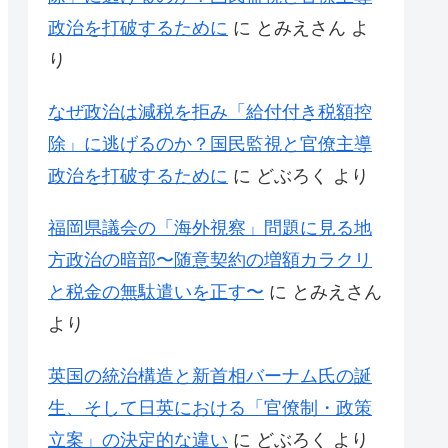
政治を打破するために
に
とみえさん
よ
り
なぜ政治は減税を拒み「給付付き税額控
除」に逃げるのか？国民監視と官僚主導
政治を打破するために
に
どぶろく
より
福岡県議会の「海外視察」問題に見る地
方政治の暗部〜随意契約の増額カラクリ
と税金の無駄遣いを正す〜
に
とみえさん
より
英国の統治構造と新首相バーナム氏の誕
生、そして日英における「官僚制・政策
立案」の決定的な違い
に
どぶろく
より