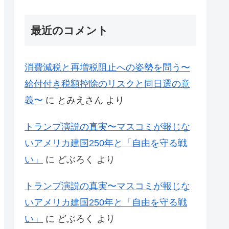
最近のコメント
消費減税と再増税阻止への姿勢を問う〜
給付付き税額控除のリスクと同日選の意
義〜
に
とみえさん
より
トランプ演説の真実〜マスコミが報じな
いアメリカ建国250年と「自由を守る戦
い」
に
どぶろく
より
トランプ演説の真実〜マスコミが報じな
いアメリカ建国250年と「自由を守る戦
い」
に
どぶろく
より