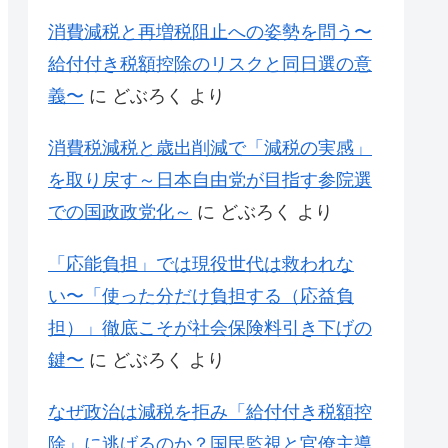
消費減税と再増税阻止への姿勢を問う〜
給付付き税額控除のリスクと同日選の意
義〜
に
どぶろく
より
消費税減税と歳出削減で「減税の実感」
を取り戻す～日本自由党が目指す参院選
での国政政党化～
に
どぶろく
より
「応能負担」では現役世代は救われな
い〜「使った分だけ負担する（応益負
担）」徹底こそが社会保険料引き下げの
鍵〜
に
どぶろく
より
なぜ政治は減税を拒み「給付付き税額控
除」に逃げるのか？国民監視と官僚主導