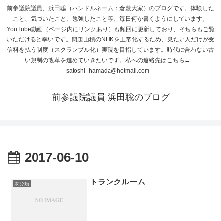
前参議院議員、浜田聡（ハンドルネーム：倉敷大家）のブログです。体験した
こと、気づいたこと、勉強したこと等、毎日何か書くようにしています。
YouTube動画（ページ内にリンクあり）も頻回に更新しており、そちらもご覧
いただけると幸いです。問題山積のNHKを正常化するため、見たい人だけが受
信料を払う制度（スクランブル化）実現を目指しています。時代に合わない古
い規制の改革を進めていきたいです。私への連絡先はこちら→
satoshi_hamada@hotmail.com
前参議院議員 浜田聡のブログ
2017-06-10
トランクルーム
未分類