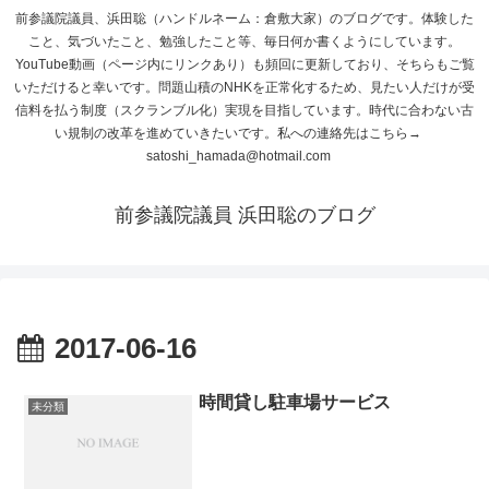
前参議院議員、浜田聡（ハンドルネーム：倉敷大家）のブログです。体験した
こと、気づいたこと、勉強したこと等、毎日何か書くようにしています。
YouTube動画（ページ内にリンクあり）も頻回に更新しており、そちらもご覧
いただけると幸いです。問題山積のNHKを正常化するため、見たい人だけが受
信料を払う制度（スクランブル化）実現を目指しています。時代に合わない古
い規制の改革を進めていきたいです。私への連絡先はこちら→
satoshi_hamada@hotmail.com
前参議院議員 浜田聡のブログ
2017-06-16
時間貸し駐車場サービス
未分類